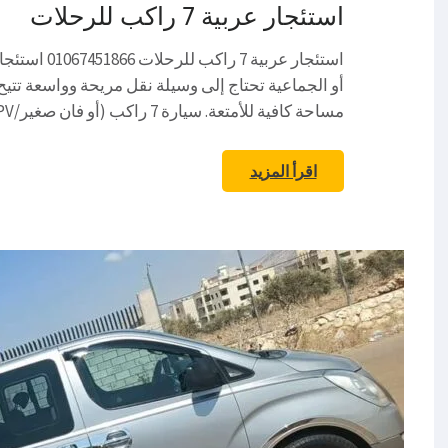
استئجار عربية 7 راكب للرحلات
أو الجماعية تحتاج إلى وسيلة نقل مريحة وواسعة تت
مساحة كافية للأمتعة. سيارة 7 راكب (أو فان صغير/MPV أو SUV بثلاث …
اقرأ المزيد