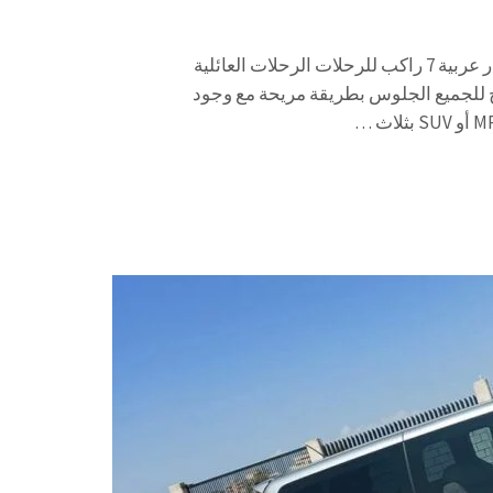
استئجار عربية 7 راكب للرحلات 01067451866 استئجار عربية 7 راكب للرحلات الرحلات العائلية
يح للجميع الجلوس بطريقة مريحة مع وجود