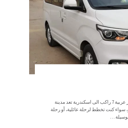
ايجار عربية 7 راكب الى اسكندرية 01067451866 ايجار عربية 7 راكب الى اسكندرية تعد مدينة
، سواء كنت تخطط لرحلة عائلية، أو رحلة
لوسيلة …