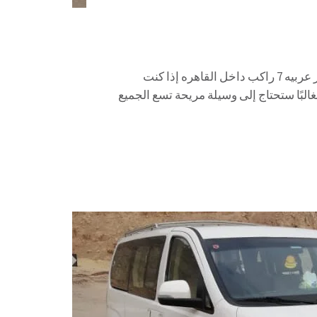
ايجار عربيه 7 راكب داخل القاهره 01067451866 ايجار عربيه 7 راكب داخل القاهره إذا كنت
غالبًا ستحتاج إلى وسيلة مريحة تسع الجميع