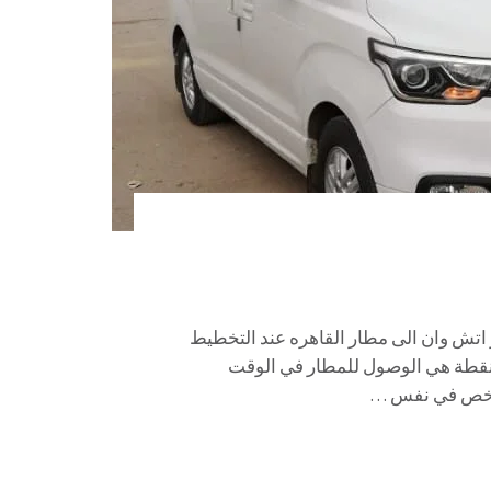
وان الى مطار القاهره 01067451866 ايجار اتش وان الى مطار القاهره عند التخطيط
نقطة هي الوصول للمطار في الوقت
ن شخص في نفس …