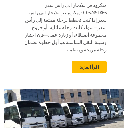
ميكروباص للايجار الى راس سدر
01067451866 ميكروباص للايجار الى راس
سدر إذا كنت تخطط لرحلة ممتعة إلى رأس
سدر—سواء كانت رحلة عائلية، أو خروج
مجموعة أصدقاء، أو زيارة عمل—فإن اختيار
وسيلة النقل المناسبة هو أول خطوة لضمان
رحلة مريحة ومنظمة. …
اقرأ المزيد