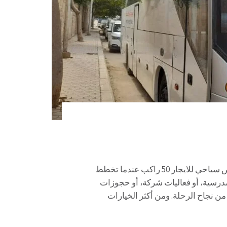
اتوبيس سياحي للايجار 50 راكب 01067451866 اتوبيس سياحي للايجار 50 راكب عندما تخطط
رسية، أو فعاليات شركة، أو حجوزات
 من نجاح الرحلة. ومن أكثر الخيارات