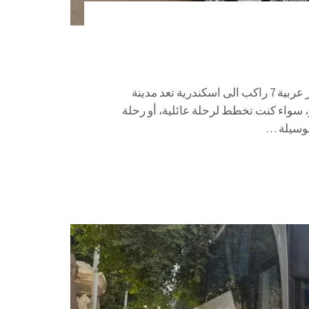
ايجار عربية 7 راكب الى اسكندرية 01067451866 ايجار عربية 7 راكب الى اسكندرية تعد مدينة
، سواء كنت تخطط لرحلة عائلية، أو رحلة
لوسيلة …