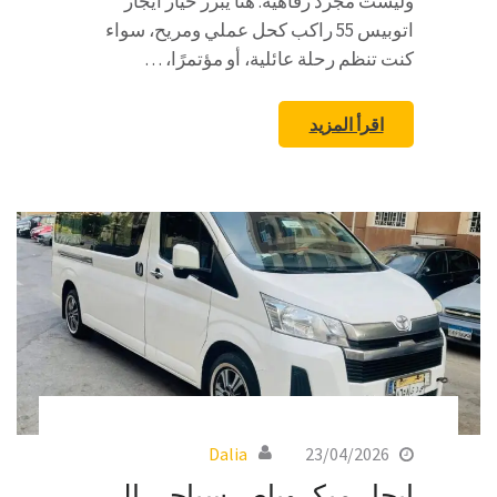
وليست مجرد رفاهية. هنا يبرز خيار ايجار
اتوبيس 55 راكب كحل عملي ومريح، سواء
كنت تنظم رحلة عائلية، أو مؤتمرًا، …
اقرأ المزيد
Dalia
23/04/2026
ايجار ميكروباص سياحي الى