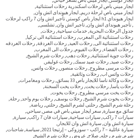
ايجار كوستر
,
ايجار ميني باص بسعر خيالي
,
ايجار ميني باص لرحلات اسكندرية رحلات استثنائية
,
ايجار ميني باص لرحلة دريم
,
ايجار هيونداى اتش وان
,
ايجار هيونداي h1 ايجار باص كوستر
,
تأجير اتش وان 7 راكب لرحلات
,
تأجير هيونداى اتش وان
,
تاجير اتش وان
,
تشلسى
,
جدول الرحلات البحرية
,
خدمات سياحية
,
رحلات
,
رحلات استثنائية الى المغرب
,
رحلات استثنائية الى تركيا
,
رحلات اسثتنائية الى
,
رحلات العيد
,
رحلات الغردقة
,
رحلات الغردقه
,
رحلات الفضاء
,
رحلات الفيوم
,
رحلات الى المغرب
,
رحلات جوية استثنائية
,
رحلات دهب
,
رحلات شرم الشيخ
,
رحلات صيد
,
رحلات صيد سمك
,
رحلات غوليفر
,
رحلات مرسى مطروح
,
رحلات منصور
,
رحلات واتس
,
رحلات واتس اب
,
رحلات وثائقية
,
رحلات وكالة ناسا للايجار باص 33 بسائق
,
رحلات ومغامرات
,
رحلات ياسا
,
رحلات يخت
,
رحلات يخت السخنة
,
رحلات يخت مرسي مطروح
,
رحلات يخوت
,
رحلات يخوت شرم الشيخ
,
رحلات يوسف
,
رحلات يوم واحد
,
رحلة
,
رحلة شرم الشيخ
,
رحلتى لشرم الشيخ
,
رحلتي
,
رياضة
,
سائق مع سيارة
,
سعر ايجار ميني باص في مصر
,
سياحي
,
سيارات 7 راكب
,
سيارات سياحية
,
سيارات فان 7 راكب
,
سيارة
,
سيارة اتش وان
,
سيارة اتش وان للايجار
,
سيارة عائلية – 7 راكب – سوزوكى – إرتيجا 2021
,
سياسة
,
شاحنات
,
شرم
,
شرم رحله
,
صلاح
,
عروض رحلات شرم الشيخ
,