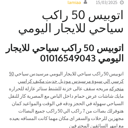
lamiaa
15/03/2025
اتوبيس 50 راكب
سياحي للايجار اليومي
اتوبيس 50 راكب سياحي للايجار
اليومي 01016549043
اتوبيس 50 راكب سياحي للايجار اليومي مرسيدس سياحي
50
كرسي الي سيوة مرسيدس موديل حديث مكيف كراسي
متحركه
مريحه سقف عالى خزنة للشنط ستائر عازلة للحراره
مايك شاشات عرض حمام داخل الباص مع المصرية كار للنقل
السياحي سهولة في الحجز ودقه في الوقت والمواعيد كمان
هتوفرلك بصاات من 7 راكب الي 50 راكب جميع البصاات
مجهزين للرحلات والسفر اى مكان مهما كانت المسافه بعيده
مع امهر السائقين المحترفين