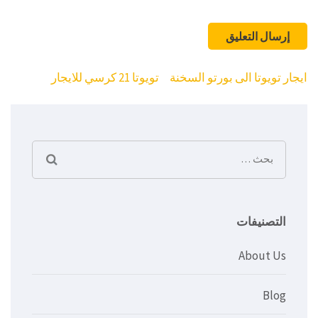
تصفّح
ايجار تويوتا الى بورتو السخنة
تويوتا 21 كرسي للايجار
المقالات
البحث
عن:
التصنيفات
About Us
Blog