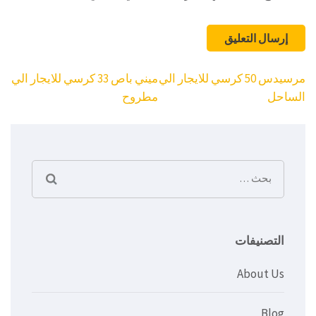
تصفّح
مرسيدس 50 كرسي للايجار الي
ميني باص 33 كرسي للايجار الي
المقالات
الساحل
مطروح
البحث
عن:
التصنيفات
About Us
Blog