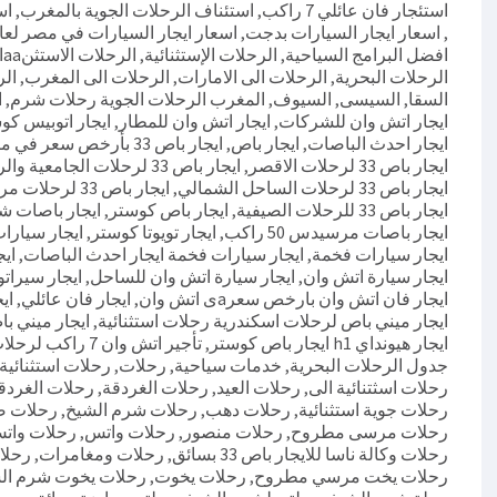
استئجار فان عائلي 7 راكب
,
استئناف الرحلات الجوية بالمغرب
,
اسعا
,
اسعار ايجار السيارات بدجت
,
اسعار ايجار السيارات في مصر لعام ٢٠
افضل البرامج السياحية
,
الرحلات الإستثنائية
,
الرحلات الاستثنaaائية
الرحلات البحرية
,
الرحلات الى الامارات
,
الرحلات الى المغرب
,
الر
السقا
,
السيسى
,
السيوف
,
المغرب الرحلات الجوية رحلات شرم
,
ا
ايجار اتش وان للشركات
,
ايجار اتش وان للمطار
,
ايجار اتوبيس كو
ايجار احدث الباصات
,
ايجار باص
,
ايجار باص 33 بأرخص سعر في مصر
ايجار باص 33 لرحلات الاقصر
,
ايجار باص 33 لرحلات الجامعية والرحلات المدرسية
ايجار باص 33 لرحلات الساحل الشمالي
,
ايجار باص 33 لرحلات مرسي علم
ايجار باص 33 للرحلات الصيفية
,
ايجار باص كوستر
,
ايجار باصات شيفروليه
ايجار باصات مرسيدس 50 راكب
,
ايجار تويوتا كوستر
,
ايجار سيارا
ايجار سيارات فخمة
,
ايجار سيارات فخمة ايجار احدث الباصات
,
ايج
ايجار سيارة اتش وان
,
ايجار سيارة اتش وان للساحل
,
ايجار سيراتو
ايجار فان اتش وان بارخص سعرaى اتش وان
,
ايجار فان عائلي
,
اي
ايجار ميني باص لرحلات اسكندرية رحلات استثنائية
,
ايجار ميني ب
ايجار هيونداي h1 ايجار باص كوستر
,
تأجير اتش وان 7 راكب لرحلات
جدول الرحلات البحرية
,
خدمات سياحية
,
رحلات
,
رحلات استثنائية
رحلات اسثتنائية الى
,
رحلات العيد
,
رحلات الغردقة
,
رحلات الغردق
رحلات جوية استثنائية
,
رحلات دهب
,
رحلات شرم الشيخ
,
رحلات ص
رحلات مرسى مطروح
,
رحلات منصور
,
رحلات واتس
,
رحلات وات
رحلات وكالة ناسا للايجار باص 33 بسائق
,
رحلات ومغامرات
,
رحلا
رحلات يخت مرسي مطروح
,
رحلات يخوت
,
رحلات يخوت شرم ال