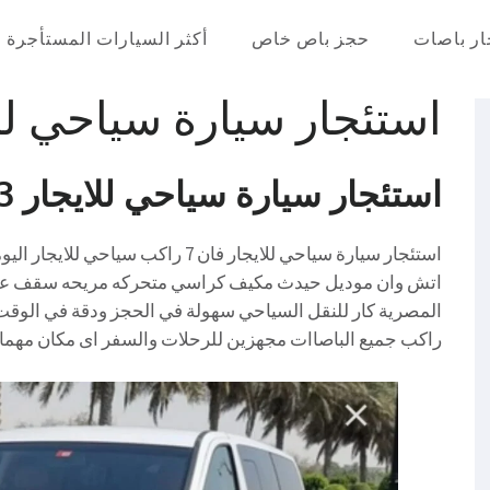
ار باصات
حجز باص خاص
أكثر السيارات المستأجرة
عر في مصر
lamiaa
12/12/2024
استئجار سيارة سياحي لل
استئجار سيارة سياحي للايجار 01004230753
اتش وان موديل حيدث مكيف كراسي متحركه مريحه سقف عالى
راكب جميع الباصاات مجهزين للرحلات والسفر اى مكان مهما ك