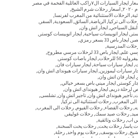
ر ايجار السيارات ال٧راكب العائلية الفخمة في مصر
٢٠
,
اسعار رحلات شرم الشيخ
,
,
الرحلات الاستثنائية من المغرب لفرنسا
,
حلات الى تركيا
,
الرياضة
,
السائق
,
السعودية
,
السفر
,
لنقل السياحي
,
ايجار اتش وان
,
ستر
,
ايجار اتوبيسات سياحية
,
ايجار اتوبيسات كوستر
,
,
ايجار باص 33 بسعر رمزي
,
,
,
ايجار باص 33 لرحلات مرسي مطروح
,
 50 للرحلات
,
ايجار باصات كوستر
,
ت
,
ايجار سيارات سياحة
,
ايجار سيارات فان
,
ار سيارات ليموزين
,
ايجار سيارات هيونداى اتش وان
,
,
ايجار فان اتش وان
,
جار كوستر
,
ايجار ميني باص بسعر خيالي
,
اص لرحلة دريم
,
ايجار هيونداى اتش وان
,
,
تأجير هيونداى اتش وان
,
تاجير اتش وان
,
تشلسى
,
 الى المغرب
,
رحلات استثنائية الى تركيا
,
ه
,
رحلات الفضاء
,
رحلات الفيوم
,
رحلات الى المغرب
,
يد
,
رحلات صيد سمك
,
رحلات غوليفر
,
س اب
,
رحلات وثائقية
,
ت ياسا
,
رحلات يخت
,
رحلات يخت السخنة
,
شيخ
,
رحلات يوسف
,
رحلات يوم واحد
,
رحلة
,