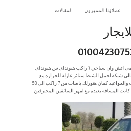
عملاؤنا المميزون
المقالات
ايجار
استئجار سيارة سياحي للايجار فان 7 راكب سياحي للايجار اليومى اتش وان سياحي 7 راكب هيونداى س هيونداى
 شبكه لحمل الشنط ستائر عازلة للحراره مع
المصرية كار للنقل السياحي سهولة في الحجز ودقة في الوقت والمواعيد كمان هتورلك باصات من 7 راكب الى 50
انت المسافه بعيده مع امهر السائقين المحترفين