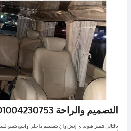
التصميم والراحة 01004230753
بالتالى تتميز هيونداي إتش وان بتصميم داخلي واسع يتسع لسب