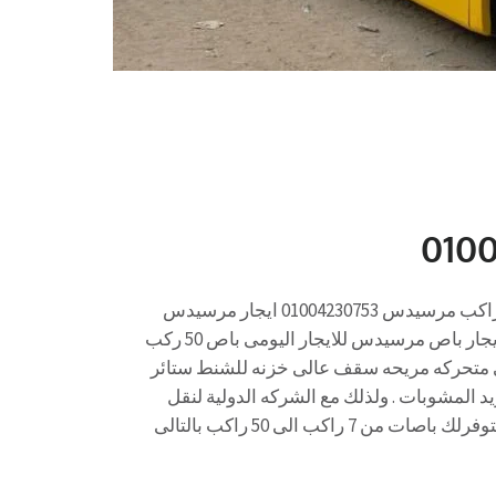
ايجار اتوبيس سياحي باص سياحي الى مطروح مرسيدس 50 راكب مرسيدس 01004230753 ايجار مرسيدس
سياحي للايجار باص مرسيدس للايجار مرسيدس 50 كرسي للايجار باص مرسيدس للايجار اليومى باص 50 ركب
حديث 01004230753 مكيف كراسي متحركه مريحه سقف عالى خزنه للشنط ستائر
 المشوبات . ولذلك مع الشركه الدولية لنقل
السياحي سهوله في الحجز ودقه في الوقت والمواعيد كمان هتوفرلك باصات من 7 راكب الى 50 راكب بالتالى