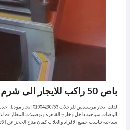
باص 50 راكب للايجار الى شرم الشيخ 01004230753
لذلك ايجار مرسيدس للرحلات 
الباصات سياحية داخل وخارج القاهرة وتوصيلات المطارات لذ
سياحيه تناسب جميع الافراد والعلات كمان متاح الحجز عن الاتصال بالارقا