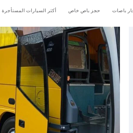
ار باصات
حجز باص خاص
أكثر السيارات المستأجرة
عر في مصر