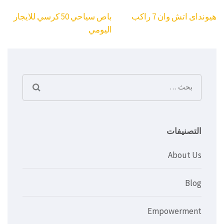
تصفّح
هيونداى اتش وان 7 راكب
باص سياحي 50 كرسي للايجار
المقالات
اليومي
البحث
عن:
التصنيفات
About Us
Blog
Empowerment