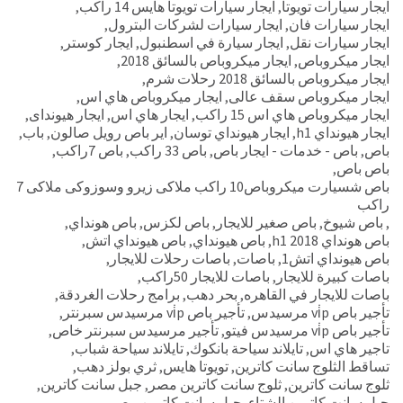
ايجار سيارات تويوتا
,
ايجار سيارات تويوتا هايس 14 راكب
,
ايجار سيارات فان
,
ايجار سيارات لشركات البترول
,
ايجار سيارات نقل
,
ايجار سيارة في اسطنبول
,
ايجار كوستر
,
ايجار ميكروباص
,
ايجار ميكروباص بالسائق 2018
,
ايجار ميكروباص بالسائق 2018 رحلات شرم
,
ايجار ميكروباص سقف عالى
,
ايجار ميكروباص هاي اس
,
ايجار ميكروباص هاي اس 15 راكب
,
ايجار هاي اس
,
ايجار هيونداى
,
ايجار هيونداي h1
,
ايجار هيونداي توسان
,
اير باص رويل صالون
,
باب
,
باص
,
باص - خدمات - ايجار باص
,
باص 33 راكب
,
باص 7راكب
,
باص باص
,
باص شسيارت ميكروباص10 راكب ملاكى زيرو وسوزوكى ملاكى 7
راكب
,
باص شيوخ
,
باص صغير للايجار
,
باص لكزس
,
باص هونداي
,
باص هونداي h1 2018
,
باص هيونداي
,
باص هيونداي اتش
,
باص هيونداي اتش1
,
باصات
,
باصات رحلات للايجار
,
باصات كبيرة للايجار
,
باصات للايجار 50راكب
,
باصات للايجار في القاهره
,
بحر دهب
,
برامج رحلات الغردقة
,
تأجير باص vi̇p مرسيدس
,
تأجير باص vi̇p مرسيدس سبرنتر
,
تأجير باص vi̇p مرسيدس فيتو
,
تأجير مرسيدس سبرنتر خاص
,
تاجير هاي اس
,
تايلاند سياحة بانكوك
,
تايلاند سياحة شباب
,
تساقط الثلوج سانت كاترين
,
تويوتا هايس
,
ثري بولز دهب
,
ثلوج سانت كاترين
,
ثلوج سانت كاترين مصر
,
جبل سانت كاترين
,
جبل سانت كاترين الشتاء
,
جبل سانت كاترين مصر
,