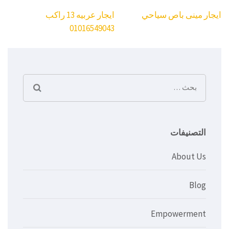
تصفّح
ايجار مينى باص سياحي
ايجار عربيه 13 راكب
المقالات
01016549043
البحث
عن:
التصنيفات
About Us
Blog
Empowerment