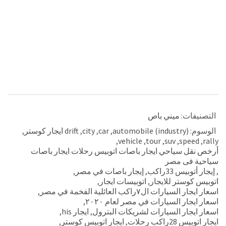
التصنيفات:
ميني باص
الوسوم:
automobile (industry)
,
car
,
city
,
drift ايجار كوستر
,
,
vehicle
,
tour
,
suv
,
speed
,
rally
أرخص نقل سياحي ايجار باصات اتوبيس رحلات ايجار باصات
سياحية فى مصر
,
إيجار أتوبيس 33راكب
,
إيجار باصات في مصر
,
اتوبيس كوستر للايجار
,
اتوبيسات ايجار
,
اسعار ايجار السيارات ال٧راكب العائلية الفخمة في مصر
,
اسعار ايجار السيارات في مصر لعام ٢٠٢٠
,
اسعار ايجار السيارات لشريكات البترول
,
ايجار his
,
ايجار اتوبيس 28راكب رحلات
,
ايجار اتوبيس كوستر
,