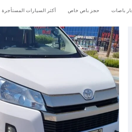
ار باصات
حجز باص خاص
أكثر السيارات المستأجرة
عر في مصر