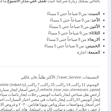
بالتالي يمكنك زيارة شركتنا حيث
نعمل علي مدار الاسبوع
ماعد
السبت:
من 9 صباحاً حتي 5 مساءً
الأحد:
من 9 صباحاً حتي 5 مساءً
الأثنين
من 9 صباحاً حتي 5 مساءً
الثلاثاء:
من 9 صباحاً حتي 5 مساءً
الاربعاء:
من 9 صباحاً حتي 5 مساءً
الخميس:
من 9 صباحاً حتي 5 مساءً
الجمعة:
اجازة
التصنيفات:
Service
,
Travel
,
الأكثر طلباً
,
فان عائلي
الوسوم:
11 راكب
,
14 راكب
,
15 راكب
,
7 راكب
,
bile (industry)
speed
,
stereocars
,
suv
,
tour
,
vehicle
,
أرخص أسعار ايجار سيارة
أرخص نقل سياحي ايجار باصات اتوبيس رحلات ايجار باصات سيا
إيجار أتوبيس 33راكب
,
إيجار باصات في مصر
,
اخبار السيارات
,
اخب
اخر اسعار ومواصفات ميكروباص تويوتا هاياس ٢٠٢٠ وعروض الايجار
ارخص رحلات ل دهب و سانت كاترين
,
استئجار هاي اس
,
استئناف