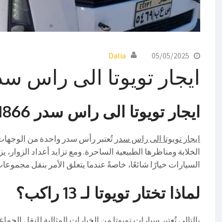
Dalia
05/05/2025
ايجار تويوتا الى راس سد
ايجار تويوتا الى راس سدر 01067451866
ايجار تويوتا الى راس سدر
تُعتبر رأس سدر واحدة من الوجهات
الخلابة ومناظرها الطبيعية الساحرة. ومع تزايد أعداد الزوار،
السيارات خيارًا شائعًا، خاصةً عندما يتعلق الأمر بنقل مجموعات
لماذا تختار تويوتا لـ 13 راكب؟
بالتالي تُعتبر سيارات تويوتا من الخيارات المثالية للنقل الجم