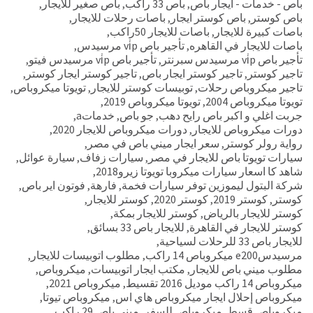
باص - خدمات - ايجار باص
,
باص 33 راكب
,
باص صغير للايجار
,
باص كوستر
,
باص كوستر ايجار
,
باصات رحلات للايجار
,
باصات كبيرة للايجار
,
باصات للايجار 50راكب
,
باصات للايجار في القاهره
,
تأجير باص vi̇p مرسيدس
,
تأجير باص vi̇p مرسيدس سبرنتر
,
تأجير باص vi̇p مرسيدس فيتو
,
تاجير كوستر
,
تاجير كوستر ايجار باص
,
تاجير كوستر ايجار كوستر
,
تاجير ميكروباص رحلات
,
توبيسات كوستر للايجار
,
تويوتا ميكروباص
,
تويوتا ميكروباص 2004
,
تويوتا ميكروباص 2019
,
جربت اغلي و اكبر باص رايح دهب
,
جو باص
,
خدماتa
,
دورات ميكروباص للايجار
,
دورات ميكروباص للايجار 2020
,
رواية رولر كوستر
,
سعر ايجار ميني باص في مصر
,
سيارات تويوتا باص للايجار في مصر
,
سيارات زفاف
,
سيارة عوائل
,
شاهد كا اسعار سيارات ميكروبا تويوتا زيرو2018
,
شركة البتول ليموزين توفر سيارات فخمة
,
فارهة
,
فوتون اير باص
,
كوستر
,
كوستر 2019
,
كوستر 2020
,
كوستر للايجار
,
كوستر للايجار بالرياض
,
كوستر للايجار بمكة
,
كوستر للايجار في القاهرة
,
للايجار باص 33 بسائق
,
للايجار باص 33 للرحلات لسياحية
,
مرسيدسe200 ميكروباص 14 راكب
,
مطلوب اتوبيسات للايجار
,
مطلوب ميني باص للايجار
,
مكتب ايجار اتوبيسات
,
ميكروباص
,
ميكروباص 14 راكب موديل 2016 تقسيط
,
ميكروباص 2021
,
ميكروباص إحلال ايجار ميكروباص هاي اس
,
ميكروباص تيوتا
,
ميكروباص قسط
,
ميكروباص للسفر
,
مينى باص 29 راكب