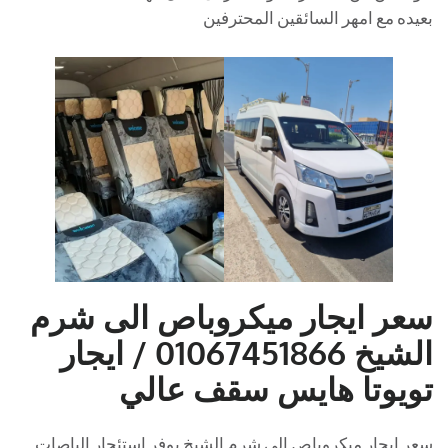
بعيده مع امهر السائقين المحترفين
سعر ايجار ميكروباص الى شرم
الشيخ 01067451866 / ايجار
تويوتا هايس سقف عالي
سعر ايجار ميكروباص الى شرم الشيخ يوفر استئجار الباصات