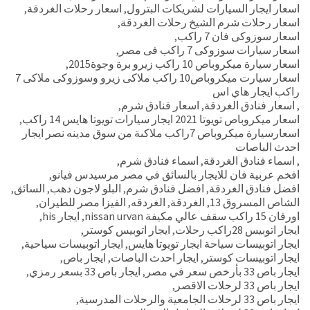
اسعار ايجار السيارات لشريكات البترول
,
اسعار رحلات الغردقة
,
اسعار رحلات شرم الشيخ رحلات الغردقة
,
اسعار سوزوكى فان 7 راكب
,
اسعار سيارات سوزوكى 7 راكب فى مصر
,
اسعار سيارة ميكروباص 10 راكب زيرو برة وجوة2015
,
اسعار سيارت ميكروباص10 راكب ملاكى زيرو وسوزوكى ملاكى 7
راكب ايجار هاي اس
,
اسعار فنادق الغردقة
,
اسعار فنادق شرم
,
اسعار ميكروباص تويوتا 2021 ايجار سيارات تويوتا هايس 14 راكب
,
اسعارسيارة ميكروباص 7راكب ملاكىة من سوق مدينه نصر ايجار
احدث الباصات
,
اسماء فنادق الغردقة
,
اسماء فنادق شرم
,
افخم عربية فان للايجار بالسائق في مصر مرسيدس فيانو
,
افضل فنادق الغردقة
,
افضل فنادق شرم
,
البلو لاجون دهب
,
السائق
,
الشاص المسروق 13
,
الغردقة
,
الغردقه
,
الفيزا مصر للطيران
,
اورفان 15 راكب سقف عالي مكيفة nissan urvan
,
ايجار his
,
ايجار اتوبيس 28راكب رحلات
,
ايجار اتوبيس كوستر
,
ايجار اتوبيسات سياحة ايجار تويوتا هايس
,
ايجار اتوبيسات سياحية
,
ايجار اتوبيسات كوستر
,
ايجار احدث الباصات
,
ايجار باص
,
ايجار باص 33 بأرخص سعر في مصر
,
ايجار باص 33 بسعر رمزي
,
ايجار باص 33 لرحلات الاقصر
,
ايجار باص 33 لرحلات الجامعية والرحلات المدرسية
,