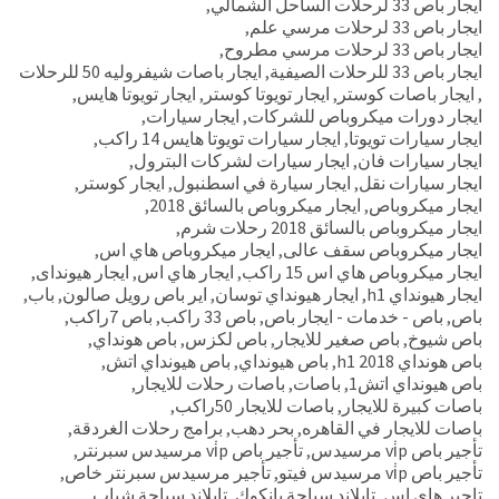
ايجار باص 33 لرحلات الساحل الشمالي
,
ايجار باص 33 لرحلات مرسي علم
,
ايجار باص 33 لرحلات مرسي مطروح
,
ايجار باص 33 للرحلات الصيفية
,
ايجار باصات شيفروليه 50 للرحلات
,
ايجار باصات كوستر
,
ايجار تويوتا كوستر
,
ايجار تويوتا هايس
,
ايجار دورات ميكروباص للشركات
,
ايجار سيارات
,
ايجار سيارات تويوتا
,
ايجار سيارات تويوتا هايس 14 راكب
,
ايجار سيارات فان
,
ايجار سيارات لشركات البترول
,
ايجار سيارات نقل
,
ايجار سيارة في اسطنبول
,
ايجار كوستر
,
ايجار ميكروباص
,
ايجار ميكروباص بالسائق 2018
,
ايجار ميكروباص بالسائق 2018 رحلات شرم
,
ايجار ميكروباص سقف عالى
,
ايجار ميكروباص هاي اس
,
ايجار ميكروباص هاي اس 15 راكب
,
ايجار هاي اس
,
ايجار هيونداى
,
ايجار هيونداي h1
,
ايجار هيونداي توسان
,
اير باص رويل صالون
,
باب
,
باص
,
باص - خدمات - ايجار باص
,
باص 33 راكب
,
باص 7راكب
,
باص شيوخ
,
باص صغير للايجار
,
باص لكزس
,
باص هونداي
,
باص هونداي h1 2018
,
باص هيونداي
,
باص هيونداي اتش
,
باص هيونداي اتش1
,
باصات
,
باصات رحلات للايجار
,
باصات كبيرة للايجار
,
باصات للايجار 50راكب
,
باصات للايجار في القاهره
,
بحر دهب
,
برامج رحلات الغردقة
,
تأجير باص vi̇p مرسيدس
,
تأجير باص vi̇p مرسيدس سبرنتر
,
تأجير باص vi̇p مرسيدس فيتو
,
تأجير مرسيدس سبرنتر خاص
,
تاجير هاي اس
,
تايلاند سياحة بانكوك
,
تايلاند سياحة شباب
,