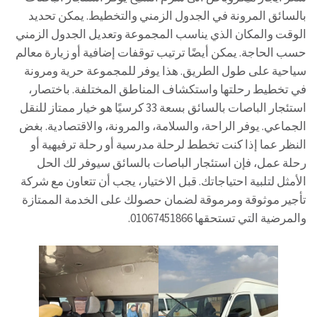
بالسائق المرونة في الجدول الزمني والتخطيط. يمكن تحديد
الوقت والمكان الذي يناسب المجموعة وتعديل الجدول الزمني
حسب الحاجة. يمكن أيضًا ترتيب توقفات إضافية أو زيارة معالم
سياحية على طول الطريق. هذا يوفر للمجموعة حرية ومرونة
في تخطيط رحلتها واستكشاف المناطق المختلفة. باختصار،
استئجار الباصات بالسائق بسعة 33 كرسيًا هو خيار ممتاز للنقل
الجماعي. يوفر الراحة، والسلامة، والمرونة، والاقتصادية. بغض
النظر عما إذا كنت تخطط لرحلة مدرسية أو رحلة ترفيهية أو
رحلة عمل، فإن استئجار الباصات بالسائق سيوفر لك الحل
الأمثل لتلبية احتياجاتك. قبل الاختيار، يجب أن تتعاون مع شركة
تأجير موثوقة ومرموقة لضمان حصولك على الخدمة الممتازة
والمرضية التي تستحقها 01067451866.