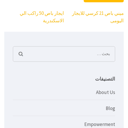
تصفّح
ميني باص 21 كرسي للايجار
ايجار باص 50 راكب الي
المقالات
اليومى
الاسكندرية
البحث
عن:
التصنيفات
About Us
Blog
Empowerment