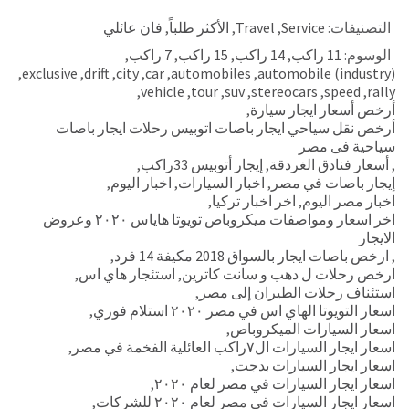
التصنيفات:
Service
,
Travel
,
الأكثر طلباً
,
فان عائلي
الوسوم:
11 راكب
,
14 راكب
,
15 راكب
,
7 راكب
,
,
exclusive
,
drift
,
city
,
car
,
automobiles
,
automobile (industry)
,
vehicle
,
tour
,
suv
,
stereocars
,
speed
,
rally
أرخص أسعار ايجار سيارة
,
أرخص نقل سياحي ايجار باصات اتوبيس رحلات ايجار باصات
سياحية فى مصر
,
أسعار فنادق الغردقة
,
إيجار أتوبيس 33راكب
,
إيجار باصات في مصر
,
اخبار السيارات
,
اخبار اليوم
,
اخبار مصر اليوم
,
اخر اخبار تركيا
,
اخر اسعار ومواصفات ميكروباص تويوتا هاياس ٢٠٢٠ وعروض
الايجار
,
ارخص باصات ايجار بالسواق 2018 مكيفة 14 فرد
,
ارخص رحلات ل دهب و سانت كاترين
,
استئجار هاي اس
,
استئناف رحلات الطيران إلى مصر
,
اسعار التويوتا الهاي اس في مصر ٢٠٢٠ استلام فوري
,
اسعار السيارات الميكروباص
,
اسعار ايجار السيارات ال٧راكب العائلية الفخمة في مصر
,
اسعار ايجار السيارات بدجت
,
اسعار ايجار السيارات في مصر لعام ٢٠٢٠
,
اسعار ايجار السيارات في مصر لعام ٢٠٢٠ للشركات
,