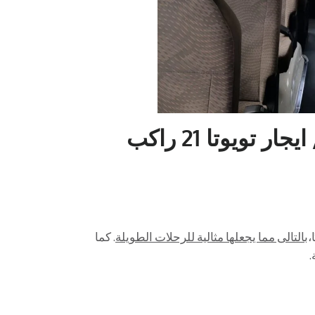
مميزات تويوتا 01004230753 / ايجار تويوتا 21 راكب
بالتالى مما يجعلها مثالية للرحلات الطويلة
. كما
.