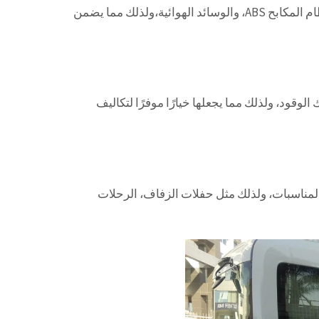
بالتالى تأتي حافلة كوستر مزودة بأنظمة أمان متقدمة، مثل نظام المكابح ABS، والوسائد الهوائية،ولذلك مما يضمن
الوقود، ولذلك مما يجعلها خيارًا موفرًا لتكاليف
لمناسبات، ولذلك مثل حفلات الزفاف، الرحلات