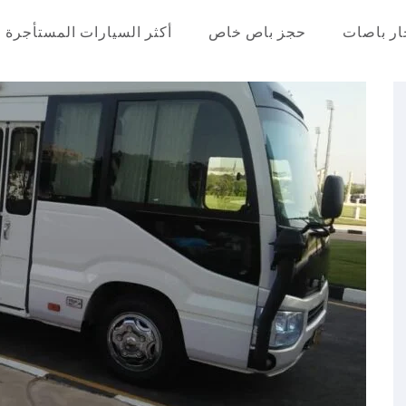
ار باصات
حجز باص خاص
أكثر السيارات المستأجرة
عر في مصر