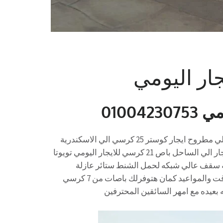
ايجار تويوتا 21 راكب للايجار اليومي كوستر 25 كرسي للايجار الي مطروح ايجار كوستر 25 كرسي الي الاسكندرية
ايجار كوستر سقف عالي الي الاسكندرية تويوتا 25 كرسي للايجار الي الساحل باص 21 كرسي للايجار اليومي تويوتا
 سقف عالي شبكه لحمل الشنط ستائر عازلة
للحراره مع المصرية كار للنقل سهولة في الحجز ودقه في الوقت والمواعيد كمان هتوفرلك باصات من 7 كرسي
بعيده مع امهر السائقين المحترفين