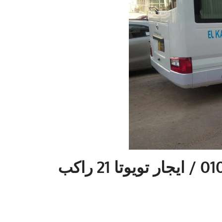
استخدامات كوستر 01004230753 / ايجار تويوتا 21 راكب