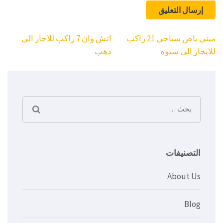
تصفّح
ميني باص سياحي 21 راكب
اتش وان 7 راكب للاجار الي
المقالات
للايجار الى سيوه
دهب
البحث
عن:
التصنيفات
About Us
Blog