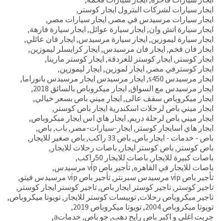
ايجار سيارات لشركات البترول ايجار كوستر
,
ايجار سيارات مرسيدس في مصر
,
ايجار سيارات مصر
,
ايجار سيارة اتش وان
,
ايجار سيارة عوائل
,
ايجار سيارة فارهة
,
ايجار سيارة ليموزين
,
ايجار سيارة مرسيدس
,
ايجار فان عائلي
,
ايجار فان فخم
,
ايجار فان مرسيدس
,
ايجار كرايسلر ليموزين
,
ايجار كوستر
,
ايجار كوستر للغردقة
,
ايجار كوستر مارينا
,
ايجار كوسترفي مصر
,
ايجار لموزين
,
ايجار ليموزين
,
ايجار مرسيدس s450
,
ايجار مرسيدس ايجار مرسيدس بانوراما
,
ايجار مرسيدس مع السواق
,
ايجار ميكروباص بالسائق 2018
,
ايجار ميكروباص سقف عالى
,
ايجار ميني باص بسعر خيالي
,
ايجار ميني باص لرحلات اسكندرية ايجار باص كوستر
,
ايجار ميني باص لرحلة دريم
,
ايجار هاي اس ايجار ميكروباص
,
ايجار هاي اسايجار كوستر
,
ايجار-سيارات-مصر
,
باب
,
باص
,
باص - خدمات - ايجار باص
,
باص 33 راكب
,
باص صغير للايجار
,
باص كوستر
,
باص كوستر ايجار
,
باصات رحلات للايجار
,
باصات كبيرة للايجار
,
باصات للايجار 50راكب
,
باصات للايجار في القاهره
,
تأجير باص vi̇p مرسيدس
,
تأجير باص vi̇p مرسيدس سبرنتر
,
تأجير باص vi̇p مرسيدس فيتو
,
تاجير كوستر
,
تاجير كوستر ايجار باص
,
تاجير كوستر ايجار كوستر
,
تاجير ميكروباص رحلات
,
توبيسات كوستر للايجار
,
تويوتا ميكروباص
,
تويوتا ميكروباص 2004
,
تويوتا ميكروباص 2019
,
جربت اغلي و اكبر باص رايح دهب
,
جو باص
,
خدماتa
,