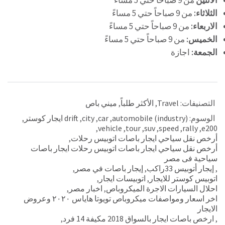
الأثنين
من 9 صباحاً حتي 5 مساءً
الثلاثاء:
من 9 صباحاً حتي 5 مساءً
الاربعاء:
من 9 صباحاً حتي 5 مساءً
الخميس:
من 9 صباحاً حتي 5 مساءً
الجمعة:
اجازة
التصنيفات:
Travel
,
الأكثر طلباً
,
ميني باص
الوسوم:
automobile (industry)
,
car
,
city
,
drift ايجار كوستر
,
,
vehicle
,
tour
,
suv
,
speed
,
rally
,
e200
أرخص نقل سياحي ايجار باصات اتوبيس رحلات
,
أرخص نقل سياحي ايجار باصات اتوبيس رحلات ايجار باصات
سياحية فى مصر
,
إيجار أتوبيس 33راكب
,
إيجار باصات في مصر
,
اتوبيس كوستر للايجار
,
اتوبيسات ايجار
,
احلال السيارات الاجرة الميكروباص
,
اخبار مصر
,
اخر اسعار ومواصفات ميكروباص تويوتا هاياس ٢٠٢٠ وعروض
الايجار
,
ارخص باصات ايجار بالسواق 2018 مكيفة 14 فرد
,