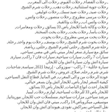
,
رحلات الفضاء
,
رحلات الفيوم
,
رحلات الى المغرب
,
رحلات جوية استثنائية
,
رحلات دهب
,
رحلات شرم الشيخ
,
رحلات صيد
,
رحلات صيد سمك
,
رحلات غوليفر
,
رحلات مرسى مطروح
,
رحلات منصور
,
رحلات واتس
,
رحلات واتس اب
,
رحلات وثائقية
,
رحلات وكالة ناسا للايجار باص 33 بسائق
,
رحلات ومغامرات
,
رحلات ياسا
,
رحلات يخت
,
رحلات يخت السخنة
,
رحلات يخت مرسي مطروح
,
رحلات يخوت
,
رحلات يخوت شرم الشيخ
,
رحلات يوسف
,
رحلات يوم واحد
,
رحلة
,
رحلة شرم الشيخ
,
رحلتى لشرم الشيخ
,
رحلتي
,
رياضة
,
سائق مع سيارة
,
سعر ايجار ميني باص في مصر
,
سياحي
,
سيارات 7 راكب
,
سيارات سياحية
,
سيارات فان 7 راكب
,
سيارة
,
سيارة اتش وان
,
سيارة اتش وان للايجار
,
سيارة عائلية - 7 راكب - سوزوكى - إرتيجا 2021
,
سياسة
,
شاحنات
,
شرم
,
شرم رحله
,
صلاح
,
عروض رحلات شرم الشيخ
,
عودة الرحلات من و الى المغرب
,
في المانيا
,
قطاع النقل السياحي
,
كيفية السفر ايجار باص
,
للايجار اتش وان بسعر خيالي
,
للايجار احدث انواع الباصات
,
للايجار باص 33 بسائق
,
للايجار باص 33 للرحلات لسياحية
,
لوازم رحلات
,
ليبيا
,
مرشد سياحي
,
مزارات سياحية
,
مسلسلات حب للايجار
,
موريتانيا
,
موسيقي
,
ميكروباص 14 راكب
,
ميني فان اتش وان للايجار
,
نقل السياحي بمراكش
,
نقودى
,
هيونداى اتش وان للايجار
,
وزارة السياحة
,
يوسيف