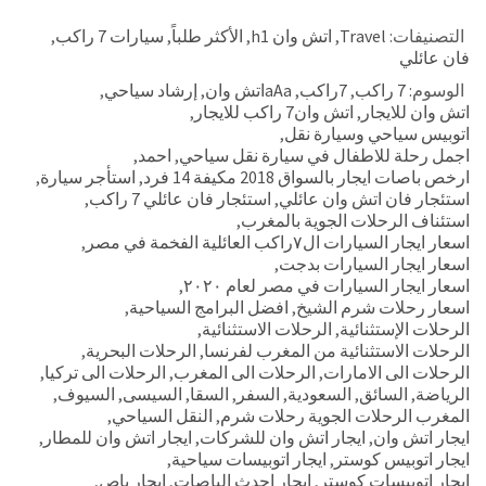
التصنيفات:
Travel
,
اتش وان h1
,
الأكثر طلباً
,
سيارات 7 راكب
,
فان عائلي
الوسوم:
7 راكب
,
7راكب
,
aAaاتش وان
,
إرشاد سياحي
,
اتش وان للايجار
,
اتش وان7 راكب للايجار
,
اتوبيس سياحي وسيارة نقل
,
اجمل رحلة للاطفال في سيارة نقل سياحي
,
احمد
,
ارخص باصات ايجار بالسواق 2018 مكيفة 14 فرد
,
استأجر سيارة
,
استئجار فان اتش وان عائلي
,
استئجار فان عائلي 7 راكب
,
استئناف الرحلات الجوية بالمغرب
,
اسعار ايجار السيارات ال٧راكب العائلية الفخمة في مصر
,
اسعار ايجار السيارات بدجت
,
اسعار ايجار السيارات في مصر لعام ٢٠٢٠
,
اسعار رحلات شرم الشيخ
,
افضل البرامج السياحية
,
الرحلات الإستثنائية
,
الرحلات الاستثنائية
,
الرحلات الاستثنائية من المغرب لفرنسا
,
الرحلات البحرية
,
الرحلات الى الامارات
,
الرحلات الى المغرب
,
الرحلات الى تركيا
,
الرياضة
,
السائق
,
السعودية
,
السفر
,
السقا
,
السيسى
,
السيوف
,
المغرب الرحلات الجوية رحلات شرم
,
النقل السياحي
,
ايجار اتش وان
,
ايجار اتش وان للشركات
,
ايجار اتش وان للمطار
,
ايجار اتوبيس كوستر
,
ايجار اتوبيسات سياحية
,
ايجار اتوبيسات كوستر
,
ايجار احدث الباصات
,
ايجار باص
,