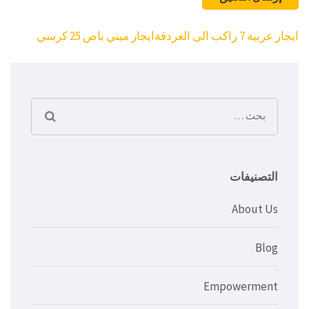
تصفّح
ايجار عربية 7 راكب الى الغردقة
ايجار ميني باص 25 كرسي
المقالات
البحث
عن:
التصنيفات
About Us
Blog
Empowerment