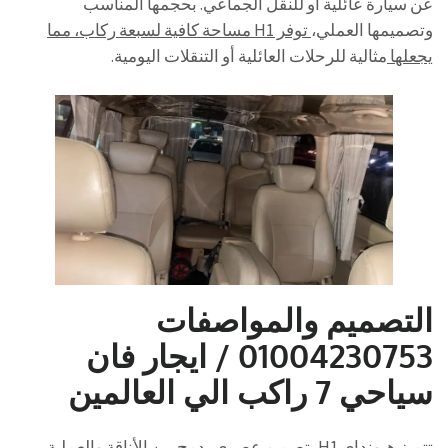
عن سيارة عائلية أو للنقل الجماعي. بحجمها المناسب
وتصميمها العملي،
توفر H1 مساحة كافية لسبعة ركاب، مما
يجعلها
مثالية للرحلات العائلية أو التنقلات اليومية.
التصميم والمواصفات
01004230753 / ايجار فان
سياحي 7 راكب الي العالمين
تتميز هيونداي H1 بتصميم عصري يدمج بين الأناقة والعملية.