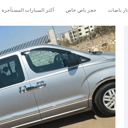
ار باصات
حجز باص خاص
أكثر السيارات المستأجرة
عر في مصر