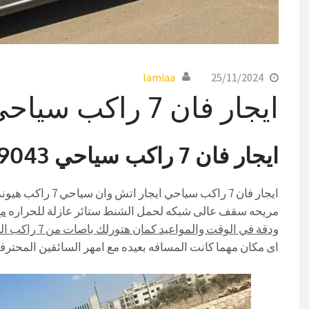
lamiaa
25/11/2024
ايجار فان 7 راكب سياحي
ايجار فان 7 راكب سياحي 01016549043
ايجار فان 7 راكب س
مريحه سقف عالى شبكه لحمل الشنط ستائر عازلة للحراره
مع
ودقة في الوقت والمواعيد كمان هتورلك باصات من 7 راكب الى 50 راكب
اى مكان مهما كانت المسافه بعيده مع امهر السائقين المحترف