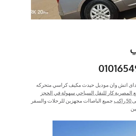
ياحي ايجار اتش وان سياحي 7 راكب هيونداى اتش وان موديل حيدث مكيف كراسي متحركه
 المصرية كار للنقل السياحي سهولة في الحجز
جميع الباصاات مجهزين للرحلات والسفر
ين