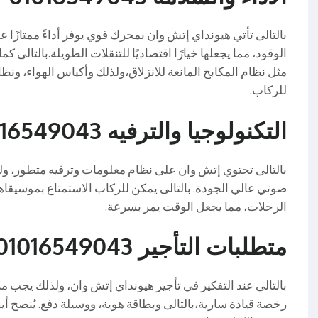
بالتالى تأتي هيونداي إتش وان بمحرك قوي يوفر أداءً ممتازًا 
الوقود، مما يجعلها خيارًا اقتصاديًا للتنقلات الطويلة.بالتال
مثل نظام المكابح المانعة للانزلاق،ولذلك وأكياس الهواء، ونظام
للركاب.
التكنولوجيا والترفيه 01016549043
بالتالى تحتوي إتش وان على نظام معلومات وترفيه متطور، 
صوتي عالي الجودة. بالتالى يمكن للركاب الاستمتاع بموسيقاهم
الرحلات، مما يجعل الوقت يمر بسرعة.
متطلبات التأجير 01016549043
بالتالى عند التفكير في تأجير هيونداي إتش وان، ولذلك يجب مرا
رخصة قيادة سارية،بالتالى وبطاقة هوية، ووسيلة دفع. يُنصح أ