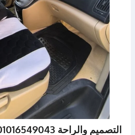
التصميم والراحة 01016549043