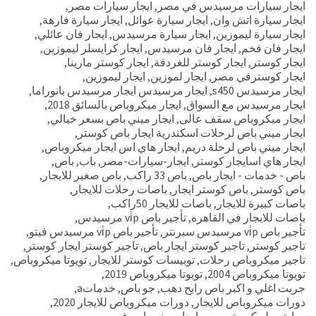
ايجار سيارات مرسيدس في مصر
,
ايجار سيارات مصر
,
ايجار سيارة اتش وان
,
ايجار سيارة عوائل
,
ايجار سيارة فارهة
,
ايجار سيارة ليموزين
,
ايجار سيارة مرسيدس
,
ايجار فان عائلي
,
ايجار فان فخم
,
ايجار فان مرسيدس
,
ايجار كرايسلر ليموزين
,
ايجار كوستر
,
ايجار كوستر للغردقة
,
ايجار كوستر مارينا
,
ايجار كوسترفي مصر
,
ايجار لموزين
,
ايجار ليموزين
,
ايجار مرسيدس s450
,
ايجار مرسيدس ايجار مرسيدس بانوراما
,
ايجار مرسيدس مع السواق
,
ايجار ميكروباص بالسائق 2018
,
ايجار ميكروباص سقف عالى
,
ايجار ميني باص بسعر خيالي
,
ايجار ميني باص لرحلات اسكندرية ايجار باص كوستر
,
ايجار ميني باص لرحلة دريم
,
ايجار هاي اس ايجار ميكروباص
,
ايجار هاي اسايجار كوستر
,
ايجار-سيارات-مصر
,
باب
,
باص
,
باص - خدمات - ايجار باص
,
باص 33 راكب
,
باص صغير للايجار
,
باص كوستر
,
باص كوستر ايجار
,
باصات رحلات للايجار
,
باصات كبيرة للايجار
,
باصات للايجار 50راكب
,
باصات للايجار في القاهره
,
تأجير باص vi̇p مرسيدس
,
تأجير باص vi̇p مرسيدس سبرنتر
,
تأجير باص vi̇p مرسيدس فيتو
,
تاجير كوستر
,
تاجير كوستر ايجار باص
,
تاجير كوستر ايجار كوستر
,
تاجير ميكروباص رحلات
,
توبيسات كوستر للايجار
,
تويوتا ميكروباص
,
تويوتا ميكروباص 2004
,
تويوتا ميكروباص 2019
,
جربت اغلي و اكبر باص رايح دهب
,
جو باص
,
خدماتa
,
دورات ميكروباص للايجار
,
دورات ميكروباص للايجار 2020
,