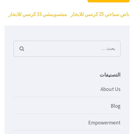
تصفّح
باص سياحي 25 كرسي للايجار
ميتسوبيشي 33 كرسي للايجار
المقالات
البحث
عن:
التصنيفات
About Us
Blog
Empowerment