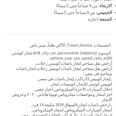
الاربعاء:
من 9 صباحاً حتي 5 مساءً
الخميس:
من 9 صباحاً حتي 5 مساءً
الجمعة:
اجازة
التصنيفات:
Service
,
Travel
,
الأكثر طلباً
,
ميني باص
الوسوم:
automobile (industry)
,
car
,
city
,
drift ايجار كوستر
,
,
vehicle
,
tour
,
suv
,
speed
,
rally
,
e200
أرخص نقل سياحي ايجار باصات اتوبيس رحلات
,
أرخص نقل سياحي ايجار باصات اتوبيس رحلات ايجار باصات
سياحية فى مصر
,
إيجار أتوبيس 33راكب
,
إيجار باصات في مصر
,
اتوبيس كوستر للايجار
,
اتوبيسات ايجار
,
احلال السيارات الاجرة الميكروباص
,
اخبار مصر
,
اخر اسعار ومواصفات ميكروباص تويوتا هاياس ٢٠٢٠ وعروض
الايجار
,
ارخص باصات ايجار بالسواق 2018 مكيفة 14 فرد
,
اسعار السيارات الميكروباص
,
اسعار الميكروباص
,
اسعار ايجار السيارات ال٧راكب العائلية الفخمة في مصر
,