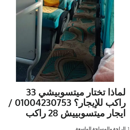
لماذا تختار ميتسوبيشي 33
راكب للإيجار؟
01004230753 /
ايجار ميتسوبييش 28 راكب
الراحة والمساحة الواسعة