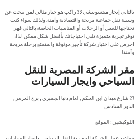
بالتالى إيجار ميتسوبيشي 33 راكب هو خيار مثالي لمن يبحث عن
وسيلة نقل جماعية مريحة واقتصادية وآمنة. ولذلك سواء كنت
تحتاجها للعمل أو الرحلات أو المناسبات الخاصة،بالتالى فهي
توفر تجربة متميزة تلبي احتياجاتك بأفضل شكل ممكن. لذا،
احرص على اختيار شركة تأجير موثوقة واستمتع برحلة مريحة
وآمنة!
مقر الشركة المصرية للنقل
السياحي وايجار السيارات
27 شارع ميدان ابن الحكم , امام دنيا الجمبرى , برج المرمر ,
الدور السادس
اللوكيشين : الموقع
مواعيد عمل الشركة المصرية للنقل السياحي وايجار السيارات