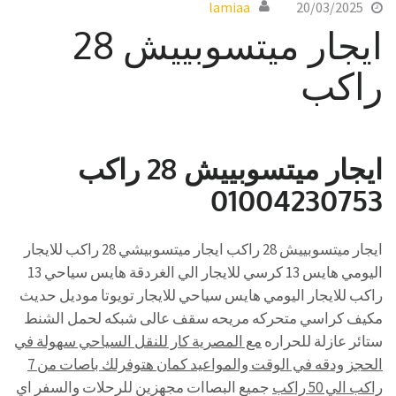
lamiaa
20/03/2025
ايجار ميتسوبييش 28
راكب
ايجار ميتسوبييش 28 راكب
01004230753
ايجار ميتسوبييش 28 راكب ايجار ميتسوبيشي 28 راكب للايجار
اليومي هايس 13 كرسي للايجار الي الغردقة هايس سياحي 13
راكب للايجار اليومي هايس سياحي للايجار تويوتا موديل حديث
مكيف كراسي متحركه مريحه سقف عالى شبكه لحمل الشنط
ستائر عازلة للحراره
مع المصرية كار للنقل السياحي سهولة في
الحجز ودقه في الوقت والمواعيد كمان هتوفرلك باصات من 7
راكب الي 50 راكب
جميع البصاات مجهزين للرحلات والسفر اي