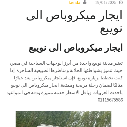
kenda
19/01/2025
ايجار ميكروباص الى
نويبع
ايجار ميكروباص الى نويبع
تعتبر مدينة نويبع واحدة من أبرز الوجهات السياحية في مصر،
حيث تتميز بشواطئها الخلابة ومناظرها الطبيعية الساحرة. إذا
كنت تخطط لزيارة نويبع، فإن استئجار ميكروباص يعد خيارًا
مثاليًا لضمان رحلة مريحة وممتعة. ايجار ميكروباص الى نويبع
باحدث العربيات وباقل الاسعار خدمه مميزة ودقه في المواعيد
01115675586