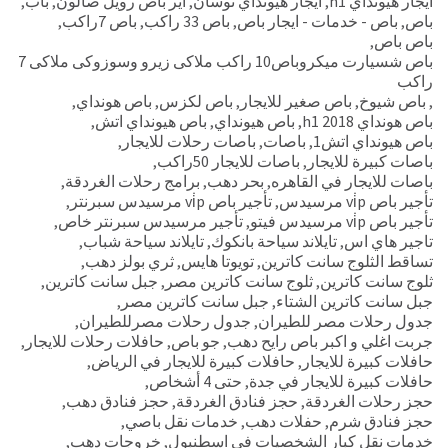
ايجار هيونداي h1
,
ايجار هيونداي توسان
,
اير باص رويل صالون
,
باب
,
باص
,
باص - خدمات - ايجار باص
,
باص 33 راكب
,
باص 7راكب
,
باص باص
,
باص شسيارت ميكروباص10 راكب ملاكى زيرو وسوزوكى ملاكى 7
راكب
,
باص شيوخ
,
باص صغير للايجار
,
باص لكزس
,
باص هونداي
,
باص هونداي h1 2018
,
باص هيونداي
,
باص هيونداي اتش
,
باص هيونداي اتش1
,
باصات
,
باصات رحلات للايجار
,
باصات كبيرة للايجار
,
باصات للايجار 50راكب
,
باصات للايجار في القاهره
,
بحر دهب
,
برامج رحلات الغردقة
,
تأجير باص vi̇p مرسيدس
,
تأجير باص vi̇p مرسيدس سبرنتر
,
تأجير باص vi̇p مرسيدس فيتو
,
تأجير مرسيدس سبرنتر خاص
,
تاجير هاي اس
,
تايلاند سياحة بانكوك
,
تايلاند سياحة شباب
,
تساقط الثلوج سانت كاترين
,
تويوتا هايس
,
ثري بولز دهب
,
ثلوج سانت كاترين
,
ثلوج سانت كاترين مصر
,
جبل سانت كاترين
,
جبل سانت كاترين الشتاء
,
جبل سانت كاترين مصر
,
جدول رحلات مصر للطيران
,
جدول رحلات مصرللطيران
,
جربت اغلي و اكبر باص رايح دهب
,
جو باص
,
حافلات رحلات للايجار
,
حافلات كبيرة للايجار
,
حافلات كبيرة للايجار في الرياض
,
حافلات كبيرة للايجار في جدة
,
حتى 4 أشخاص
,
حجز رحلات الغردقة
,
حجز فنادق الغردقة
,
حجز فنادق دهب
,
حجز فنادق شرم
,
حفلات دهب
,
خدمات نقل باصي
,
خدمات نقل كبار الشخصيات في اسطنبول
,
خروجات دهب
,