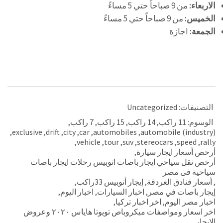
الاربعاء:
من 9 صباحاً حتي 5 مساءً
الخميس:
من 9 صباحاً حتي 5 مساءً
الجمعة:
اجازة
التصنيفات:
Uncategorized
الوسوم:
11 راكب
,
14 راكب
,
15 راكب
,
7 راكب
,
,
exclusive
,
drift
,
city
,
car
,
automobiles
,
automobile (industry)
,
vehicle
,
tour
,
suv
,
stereocars
,
speed
,
rally
أرخص أسعار ايجار سيارة
,
أرخص نقل سياحي ايجار باصات اتوبيس رحلات ايجار باصات
سياحية فى مصر
,
أسعار فنادق الغردقة
,
إيجار أتوبيس 33راكب
,
إيجار باصات في مصر
,
اخبار السيارات
,
اخبار اليوم
,
اخبار مصر اليوم
,
اخر اخبار تركيا
,
اخر اسعار ومواصفات ميكروباص تويوتا هاياس ٢٠٢٠ وعروض
الايجار