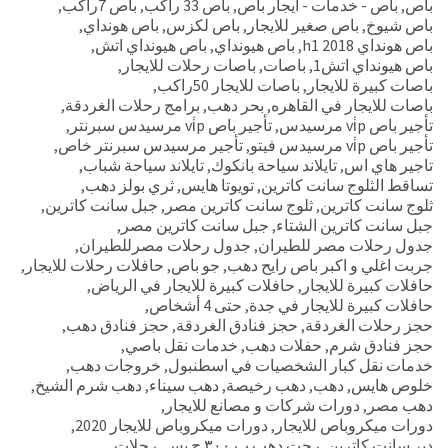
باص
,
باص - خدمات - ايجار باص
,
باص 33 راكب
,
باص 7راكب
,
باص شيوخ
,
باص صغير للايجار
,
باص لكزس
,
باص هونداي
,
باص هونداي h1 2018
,
باص هيونداي
,
باص هيونداي اتش
,
باص هيونداي اتش1
,
باصات
,
باصات رحلات للايجار
,
باصات كبيرة للايجار
,
باصات للايجار 50راكب
,
باصات للايجار في القاهره
,
بحر دهب
,
برامج رحلات الغردقة
,
تأجير باص vi̇p مرسيدس
,
تأجير باص vi̇p مرسيدس سبرنتر
,
تأجير باص vi̇p مرسيدس فيتو
,
تأجير مرسيدس سبرنتر خاص
,
تاجير هاي اس
,
تايلاند سياحة بانكوك
,
تايلاند سياحة شباب
,
تساقط الثلوج سانت كاترين
,
تويوتا هايس
,
ثري بولز دهب
,
ثلوج سانت كاترين
,
ثلوج سانت كاترين مصر
,
جبل سانت كاترين
,
جبل سانت كاترين الشتاء
,
جبل سانت كاترين مصر
,
جدول رحلات مصر للطيران
,
جدول رحلات مصرللطيران
,
جربت اغلي و اكبر باص رايح دهب
,
جو باص
,
حافلات رحلات للايجار
,
حافلات كبيرة للايجار
,
حافلات كبيرة للايجار في الرياض
,
حافلات كبيرة للايجار في جدة
,
حتى 4 أشخاص
,
حجز رحلات الغردقة
,
حجز فنادق الغردقة
,
حجز فنادق دهب
,
حجز فنادق شرم
,
حفلات دهب
,
خدمات نقل باصي
,
خدمات نقل كبار الشخصيات في اسطنبول
,
خروجات دهب
,
خلوص هايس
,
دهب
,
دهب رخيصة
,
دهب سيناء
,
دهب شرم الشيخ
,
دهب مصر
,
دورات شركات و مصانع للايجار
,
دورات ميكروباص للايجار
,
دورات ميكروباص للايجار 2020
,
دير سانت كاترين
,
رحت دهب ب ٣٠٠ ج بس
,
رحلات
,