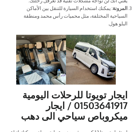
يعني أنك لن تواجه مشكلات تقنية قد تعرقل رحلتك.
المرونة
: يمكنك استخدام السيارة للتنقل بين الأماكن
السياحية المختلفة، مثل محميات رأس محمد ومنطقة
البلو هول.
ايجار تويوتا للرحلات اليومية
01503641917 / ايجار
ميكروباص سياحي الى دهب