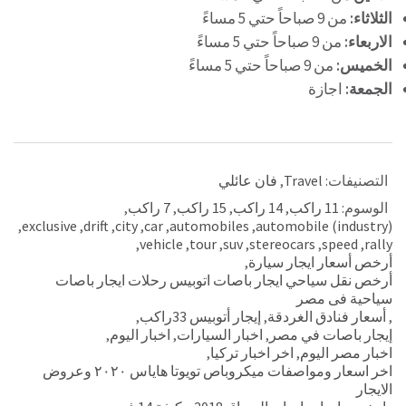
الثلاثاء:
من 9 صباحاً حتي 5 مساءً
الاربعاء:
من 9 صباحاً حتي 5 مساءً
الخميس:
من 9 صباحاً حتي 5 مساءً
الجمعة:
اجازة
التصنيفات:
Travel
,
فان عائلي
الوسوم:
11 راكب
,
14 راكب
,
15 راكب
,
7 راكب
,
,
exclusive
,
drift
,
city
,
car
,
automobiles
,
automobile (industry)
,
vehicle
,
tour
,
suv
,
stereocars
,
speed
,
rally
أرخص أسعار ايجار سيارة
,
أرخص نقل سياحي ايجار باصات اتوبيس رحلات ايجار باصات
سياحية فى مصر
,
أسعار فنادق الغردقة
,
إيجار أتوبيس 33راكب
,
إيجار باصات في مصر
,
اخبار السيارات
,
اخبار اليوم
,
اخبار مصر اليوم
,
اخر اخبار تركيا
,
اخر اسعار ومواصفات ميكروباص تويوتا هاياس ٢٠٢٠ وعروض
الايجار