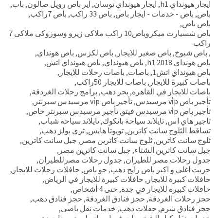
ايجار هيونداي h1
,
ايجار هيونداي توسان
,
اير باص رويل صالون
,
باب
,
باص
,
باص - خدمات - ايجار باص
,
باص 33 راكب
,
باص 7راكب
,
باص باص
,
باص شسيارت ميكروباص10 راكب ملاكى زيرو وسوزوكى ملاكى 7
راكب
,
باص شيوخ
,
باص صغير للايجار
,
باص لكزس
,
باص هونداي
,
باص هونداي h1 2018
,
باص هيونداي
,
باص هيونداي اتش
,
باص هيونداي اتش1
,
باصات
,
باصات رحلات للايجار
,
باصات كبيرة للايجار
,
باصات للايجار 50راكب
,
باصات للايجار في القاهره
,
بحر دهب
,
برامج رحلات الغردقة
,
تأجير باص vi̇p مرسيدس
,
تأجير باص vi̇p مرسيدس سبرنتر
,
تأجير باص vi̇p مرسيدس فيتو
,
تأجير مرسيدس سبرنتر خاص
,
تاجير هاي اس
,
تايلاند سياحة بانكوك
,
تايلاند سياحة شباب
,
تساقط الثلوج سانت كاترين
,
تويوتا هايس
,
ثري بولز دهب
,
ثلوج سانت كاترين
,
ثلوج سانت كاترين مصر
,
جبل سانت كاترين
,
جبل سانت كاترين الشتاء
,
جبل سانت كاترين مصر
,
جدول رحلات مصر للطيران
,
جدول رحلات مصرللطيران
,
جربت اغلي و اكبر باص رايح دهب
,
جو باص
,
حافلات رحلات للايجار
,
حافلات كبيرة للايجار
,
حافلات كبيرة للايجار في الرياض
,
حافلات كبيرة للايجار في جدة
,
حتى 4 أشخاص
,
حجز رحلات الغردقة
,
حجز فنادق الغردقة
,
حجز فنادق دهب
,
حجز فنادق شرم
,
حفلات دهب
,
خدمات نقل باصي
,