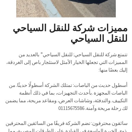
مميزات شركة للنقل السياحي
للنقل السياحي
تتمتع شركة للنقل السياحي: للنقل السياحي” بالعديد من
المميزات التي تجعلها الخيار الأمثل لاستئجار باص إلى الغردقة،
إليك بعضًا منها:
أسطول حديث من الباصات: تمتلك الشركة أسطولًا حديثًا. من
الباصات المجهزة .بأحدث التجهيزات، بما في ذلك أنظمة
التكييف. والتدفئة، وشاشات العرض، ومقاعد مريحة، مما يضمن
لك رحلة مريحة وآمنة. 01115675586
سائقون محترفون: تضم الشركة فريقًا من السائقين المحترفين
.ذوي الخبرة الواسعة في القيادة .على الطرقات المصرية، مما