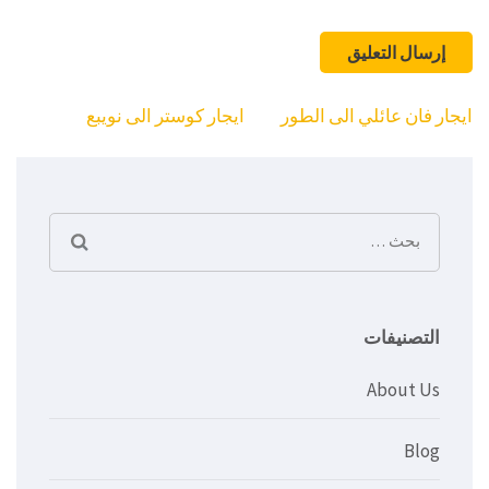
تصفّح
ايجار فان عائلي الى الطور
ايجار كوستر الى نويبع
المقالات
البحث
عن:
التصنيفات
About Us
Blog