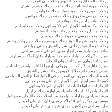
,
رحلات الفضاء
,
رحلات الفيوم
,
رحلات الى المغرب
,
رحلات جوية استثنائية
,
رحلات دهب
,
رحلات شرم الشيخ
,
رحلات صيد
,
رحلات صيد سمك
,
رحلات غوليفر
,
رحلات مرسى مطروح
,
رحلات منصور
,
رحلات واتس
,
رحلات واتس اب
,
رحلات وثائقية
,
رحلات وكالة ناسا للايجار باص 33 بسائق
,
رحلات ومغامرات
,
رحلات ياسا
,
رحلات يخت
,
رحلات يخت السخنة
,
رحلات يخت مرسي مطروح
,
رحلات يخوت
,
رحلات يخوت شرم الشيخ
,
رحلات يوسف
,
رحلات يوم واحد
,
رحلة
,
رحلة شرم الشيخ
,
رحلتى لشرم الشيخ
,
رحلتي
,
رياضة
,
سائق مع سيارة
,
سعر ايجار ميني باص في مصر
,
سياحي
,
سيارات 7 راكب
,
سيارات سياحية
,
سيارات فان 7 راكب
,
سيارة
,
سيارة اتش وان
,
سيارة اتش وان للايجار
,
سيارة عائلية - 7 راكب - سوزوكى - إرتيجا 2021
,
سياسة
,
شاحنات
,
شرم
,
شرم رحله
,
صلاح
,
عروض رحلات شرم الشيخ
,
عودة الرحلات من و الى المغرب
,
في المانيا
,
قطاع النقل السياحي
,
كيفية السفر ايجار باص
,
للايجار اتش وان بسعر خيالي
,
للايجار احدث انواع الباصات
,
للايجار باص 33 بسائق
,
للايجار باص 33 للرحلات لسياحية
,
لوازم رحلات
,
ليبيا
,
مرشد سياحي
,
مزارات سياحية
,
مسلسلات حب للايجار
,
موريتانيا
,
موسيقي
,
ميكروباص 14 راكب
,
ميني فان اتش وان للايجار
,
نقل السياحي بمراكش
,
نقودى
,
هيونداى اتش وان للايجار
,
وزارة السياحة
,
يوسيف