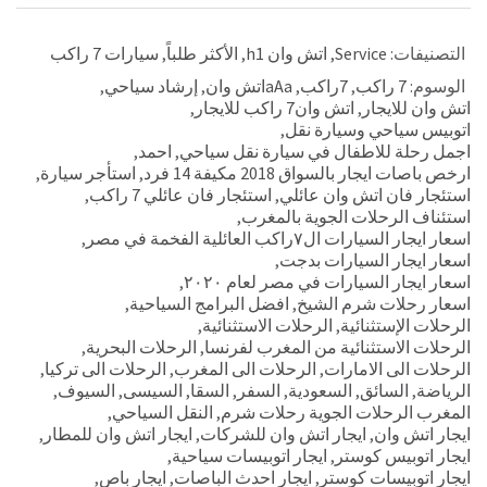
التصنيفات:
Service
,
اتش وان h1
,
الأكثر طلباً
,
سيارات 7 راكب
الوسوم:
7 راكب
,
7راكب
,
aAaاتش وان
,
إرشاد سياحي
,
اتش وان للايجار
,
اتش وان7 راكب للايجار
,
اتوبيس سياحي وسيارة نقل
,
اجمل رحلة للاطفال في سيارة نقل سياحي
,
احمد
,
ارخص باصات ايجار بالسواق 2018 مكيفة 14 فرد
,
استأجر سيارة
,
استئجار فان اتش وان عائلي
,
استئجار فان عائلي 7 راكب
,
استئناف الرحلات الجوية بالمغرب
,
اسعار ايجار السيارات ال٧راكب العائلية الفخمة في مصر
,
اسعار ايجار السيارات بدجت
,
اسعار ايجار السيارات في مصر لعام ٢٠٢٠
,
اسعار رحلات شرم الشيخ
,
افضل البرامج السياحية
,
الرحلات الإستثنائية
,
الرحلات الاستثنائية
,
الرحلات الاستثنائية من المغرب لفرنسا
,
الرحلات البحرية
,
الرحلات الى الامارات
,
الرحلات الى المغرب
,
الرحلات الى تركيا
,
الرياضة
,
السائق
,
السعودية
,
السفر
,
السقا
,
السيسى
,
السيوف
,
المغرب الرحلات الجوية رحلات شرم
,
النقل السياحي
,
ايجار اتش وان
,
ايجار اتش وان للشركات
,
ايجار اتش وان للمطار
,
ايجار اتوبيس كوستر
,
ايجار اتوبيسات سياحية
,
ايجار اتوبيسات كوستر
,
ايجار احدث الباصات
,
ايجار باص
,