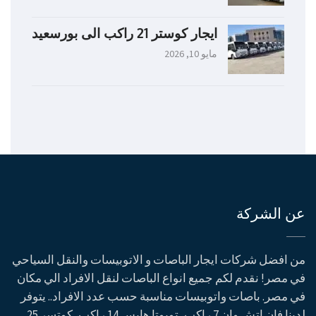
ايجار كوستر 21 راكب الى بورسعيد
مايو 10, 2026
عن الشركة
من افضل شركات ايجار الباصات و الاتوبيسات والنقل السياحي
في مصر! نقدم لكم جميع انواع الباصات لنقل الافراد الي مكان
في مصر. باصات واتوبيسات مناسبة حسب عدد الافراد.. يتوفر
لدينا فان اتش وان 7 راكب، تويوتا هايس 14 راكب، كوتسر 25