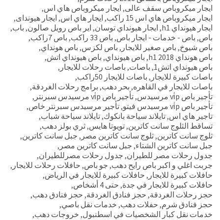
ايجار ميكروباص سقف عالى
,
ايجار ميكروباص هاي اس
,
ايجار ميكروباص هاي اس 15 راكب
,
ايجار هاي اس
,
ايجار هيونداى
,
ايجار هيونداي h1
,
ايجار هيونداي توسان
,
اير باص رويل صالون
,
باب
,
باص
,
باص - خدمات - ايجار باص
,
باص 33 راكب
,
باص 7راكب
,
باص شيوخ
,
باص صغير للايجار
,
باص لكزس
,
باص هونداي
,
باص هونداي h1 2018
,
باص هيونداي
,
باص هيونداي اتش
,
باص هيونداي اتش1
,
باصات
,
باصات رحلات للايجار
,
باصات كبيرة للايجار
,
باصات للايجار 50راكب
,
باصات للايجار في القاهره
,
بحر دهب
,
برامج رحلات الغردقة
,
تأجير باص vi̇p مرسيدس
,
تأجير باص vi̇p مرسيدس سبرنتر
,
تأجير باص vi̇p مرسيدس فيتو
,
تأجير مرسيدس سبرنتر خاص
,
تاجير هاي اس
,
تايلاند سياحة بانكوك
,
تايلاند سياحة شباب
,
تساقط الثلوج سانت كاترين
,
تويوتا هايس
,
ثري بولز دهب
,
ثلوج سانت كاترين
,
ثلوج سانت كاترين مصر
,
جبل سانت كاترين
,
جبل سانت كاترين الشتاء
,
جبل سانت كاترين مصر
,
جدول رحلات مصر للطيران
,
جدول رحلات مصرللطيران
,
جربت اغلي و اكبر باص رايح دهب
,
جو باص
,
حافلات رحلات للايجار
,
حافلات كبيرة للايجار
,
حافلات كبيرة للايجار في الرياض
,
حافلات كبيرة للايجار في جدة
,
حتى 4 أشخاص
,
حجز رحلات الغردقة
,
حجز فنادق الغردقة
,
حجز فنادق دهب
,
حجز فنادق شرم
,
حفلات دهب
,
خدمات نقل باصي
,
خدمات نقل كبار الشخصيات في اسطنبول
,
خروجات دهب
,