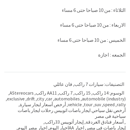
الثلاثاء : من 10 صباحا حتى 6 مساء
الاربعاء : من 10 صباحا حتى 6 مساء
الخميس : من 10 صباحا حتى 6 مساء
الجمعه : اجازة
التصنيفات:
سيارات 7 راكب
,
فان عائلي
الوسوم:
14 راكب
,
15 راكب
,
7 راكب
,
AA11 راكب
,
AStereocars
,
,
exclusive
,
drift
,
city
,
car
,
automobiles
,
automobile (industry)
rally
,
speed
,
suv
,
tour
,
vehicle
,
أرخص أسعار ايجار سيارة
,
أرخص نقل سياحي ايجار باصات اتوبيس رحلات ايجار باصات
سياحية فى مصر
,
أسعار فنادق الغردقة
,
إيجار أتوبيس 33راكب
,
إيجار باصات في مصر
,
اخبار AAاخبار اليوم
,
اخبار مصر اليوم
,