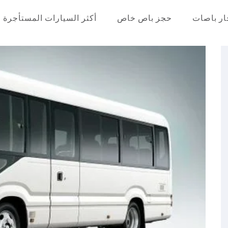
ار باصات
حجز باص خاص
أكثر السيارات المستأجرة
عر في مصر