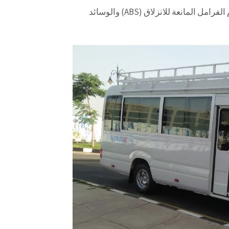
: تأتي تويوتا كوستر مزودة بميزات أمان حديثة مثل نظام الفرامل المانعة للانزلاق (ABS) والوسائد