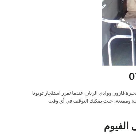
يرة قارون ووادي الريان. عندما تقرر استئجار تويوتا
سة وممتعة، حيث يمكنك التوقف في أي وقت
ى الفيوم