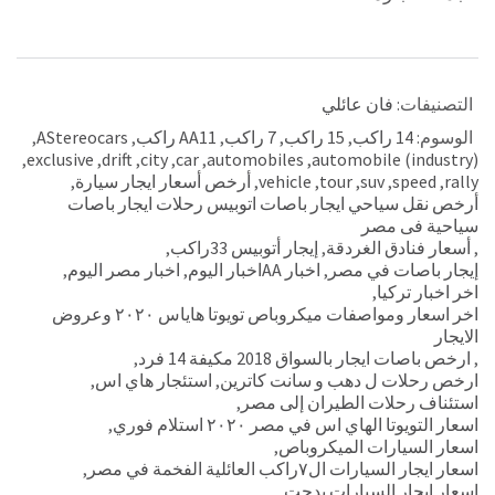
التصنيفات:
فان عائلي
الوسوم:
14 راكب
,
15 راكب
,
7 راكب
,
AA11 راكب
,
AStereocars
,
,
exclusive
,
drift
,
city
,
car
,
automobiles
,
automobile (industry)
rally
,
speed
,
suv
,
tour
,
vehicle
,
أرخص أسعار ايجار سيارة
,
أرخص نقل سياحي ايجار باصات اتوبيس رحلات ايجار باصات
سياحية فى مصر
,
أسعار فنادق الغردقة
,
إيجار أتوبيس 33راكب
,
إيجار باصات في مصر
,
اخبار AAاخبار اليوم
,
اخبار مصر اليوم
,
اخر اخبار تركيا
,
اخر اسعار ومواصفات ميكروباص تويوتا هاياس ٢٠٢٠ وعروض
الايجار
,
ارخص باصات ايجار بالسواق 2018 مكيفة 14 فرد
,
ارخص رحلات ل دهب و سانت كاترين
,
استئجار هاي اس
,
استئناف رحلات الطيران إلى مصر
,
اسعار التويوتا الهاي اس في مصر ٢٠٢٠ استلام فوري
,
اسعار السيارات الميكروباص
,
اسعار ايجار السيارات ال٧راكب العائلية الفخمة في مصر
,
اسعار ايجار السيارات بدجت
,