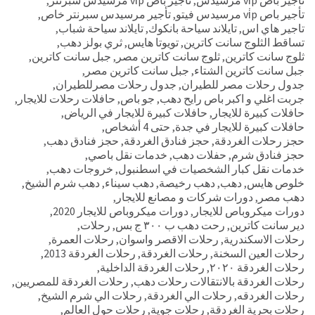
تأجير باص vi̇p مرسيدس
,
تأجير باص vi̇p مرسيدس سبرنتر
,
تأجير باص vi̇p مرسيدس فيتو
,
تأجير مرسيدس سبرنتر خاص
,
تاجير هاي اس
,
تايلاند سياحة بانكوك
,
تايلاند سياحة شباب
,
تساقط الثلوج سانت كاترين
,
تويوتا هايس
,
ثري بولز دهب
,
ثلوج سانت كاترين
,
ثلوج سانت كاترين مصر
,
جبل سانت كاترين
,
جبل سانت كاترين الشتاء
,
جبل سانت كاترين مصر
,
جدول رحلات مصر للطيران
,
جدول رحلات مصرللطيران
,
جربت اغلي و اكبر باص رايح دهب
,
جو باص
,
حافلات رحلات للايجار
,
حافلات كبيرة للايجار
,
حافلات كبيرة للايجار في الرياض
,
حافلات كبيرة للايجار في جدة
,
حتى 4 أشخاص
,
حجز رحلات الغردقة
,
حجز فنادق الغردقة
,
حجز فنادق دهب
,
حجز فنادق شرم
,
حفلات دهب
,
خدمات نقل باصي
,
خدمات نقل كبار الشخصيات في اسطنبول
,
خروجات دهب
,
خلوص هايس
,
دهب
,
دهب رخيصة
,
دهب سيناء
,
دهب شرم الشيخ
,
دهب مصر
,
دورات شركات و مصانع للايجار
,
دورات ميكروباص للايجار
,
دورات ميكروباص للايجار 2020
,
دير سانت كاترين
,
رحت دهب ب ٣٠٠ ج بس
,
رحلات
,
رحلات الاسكندرية
,
رحلات الاقصر واسوان
,
رحلات العمرة
,
رحلات العين السخنة
,
رحلات الغردقة
,
رحلات الغردقة 2013
,
رحلات الغردقة ٢٠٢٠
,
رحلات الغردقة الداخلية
,
رحلات الغردقة بالانتقالات رحلات دهب
,
رحلات الغردقة للمصريين
,
رحلات الغردقه
,
رحلات الي الغردقة
,
رحلات الي شرم الشيخ
,
رحلات بحرية الغردقة
,
رحلات جوية
,
رحلات حول العالم
,