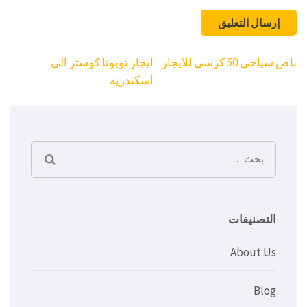
تصفّح
باص سياحي 50 كرسي للايجار
ايجار تويوتا كوستر الى
المقالات
اسكندرية
البحث
عن:
التصنيفات
About Us
Blog