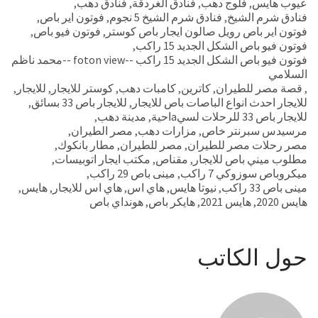
عيوب هايس
,
فلوج دهب
,
فنادق الغردقة
,
فنادق دهب
,
فنادق شرم الشيخ
,
فنادق شرم الشيخ 5 نجوم
,
فوتون اير باص
,
فوتون اير باص رويل صالون ايجار باص كوستر
,
فوتون فيو باص
,
فوتون فيو باص الشكل الجديد 15 راكب
,
فوتون فيو باص الشكل الجديد 15 راكب --foton view --محمد ناظم
السلامي
,
قصة مصر للطيران
,
كاترين
,
كامبات دهب
,
كوستر للايجار
,
للايجار
,
للايجار احدث انواع الباصات باص للايجار
,
للايجار باص 33 بسائق
,
للايجار باص 33 للرحلات لسيaاحية
,
مدينة دهب
,
مرسيدس سبرنتر خاص
,
مزارات دهب
,
مصر الطيران
,
مصر رحلات مصر للطيران
,
مصر للطيران
,
مطار بانكوك
,
مطلوب ميني باص للايجار
,
مقناص
,
مكتب ايجار اتوبيسات
,
ميكروباص سوزوكي 7 راكب
,
مينى باص 29 راكب
,
مينى باص 33 راكب
,
نيوتا هايس
,
هاي اس
,
هاي اس للايجار
,
هايس
,
هايس 2020
,
هايس 2021
,
هايكر باص
,
هونداي باص
حول الكاتب