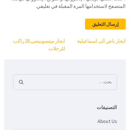
المتصفح لاستخدامها المرة المقبلة في تعليقي.
تصفّح
ايجار باص الى اسماعيلية
ايجار ميتسوبيشي 28 راكب
المقالات
للرحلات
البحث
عن:
التصنيفات
About Us