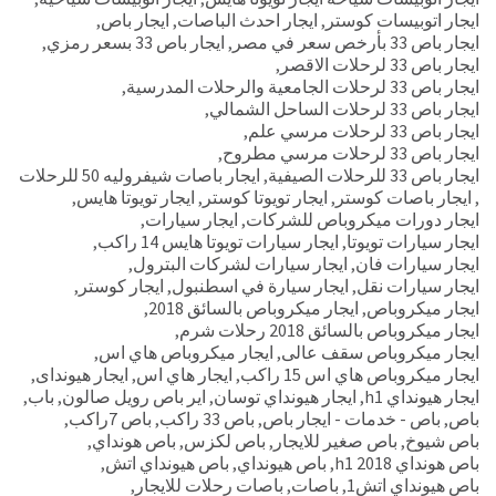
ايجار اتوبيسات كوستر
,
ايجار احدث الباصات
,
ايجار باص
,
ايجار باص 33 بأرخص سعر في مصر
,
ايجار باص 33 بسعر رمزي
,
ايجار باص 33 لرحلات الاقصر
,
ايجار باص 33 لرحلات الجامعية والرحلات المدرسية
,
ايجار باص 33 لرحلات الساحل الشمالي
,
ايجار باص 33 لرحلات مرسي علم
,
ايجار باص 33 لرحلات مرسي مطروح
,
ايجار باص 33 للرحلات الصيفية
,
ايجار باصات شيفروليه 50 للرحلات
,
ايجار باصات كوستر
,
ايجار تويوتا كوستر
,
ايجار تويوتا هايس
,
ايجار دورات ميكروباص للشركات
,
ايجار سيارات
,
ايجار سيارات تويوتا
,
ايجار سيارات تويوتا هايس 14 راكب
,
ايجار سيارات فان
,
ايجار سيارات لشركات البترول
,
ايجار سيارات نقل
,
ايجار سيارة في اسطنبول
,
ايجار كوستر
,
ايجار ميكروباص
,
ايجار ميكروباص بالسائق 2018
,
ايجار ميكروباص بالسائق 2018 رحلات شرم
,
ايجار ميكروباص سقف عالى
,
ايجار ميكروباص هاي اس
,
ايجار ميكروباص هاي اس 15 راكب
,
ايجار هاي اس
,
ايجار هيونداى
,
ايجار هيونداي h1
,
ايجار هيونداي توسان
,
اير باص رويل صالون
,
باب
,
باص
,
باص - خدمات - ايجار باص
,
باص 33 راكب
,
باص 7راكب
,
باص شيوخ
,
باص صغير للايجار
,
باص لكزس
,
باص هونداي
,
باص هونداي h1 2018
,
باص هيونداي
,
باص هيونداي اتش
,
باص هيونداي اتش1
,
باصات
,
باصات رحلات للايجار
,