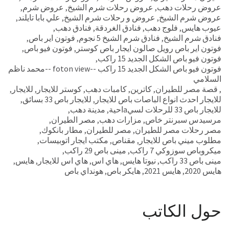
عروض رحلات دهب
,
عروض رحلات شرم الشيخ
,
عروض شرم
,
عروض شرم الشيخ
,
عروض و رحلات شرم الشيخ
,
علي بابا تايلند
,
عيوب هايس
,
فلوج دهب
,
فنادق الغردقة
,
فنادق دهب
,
فنادق شرم الشيخ
,
فنادق شرم الشيخ 5 نجوم
,
فوتون اير باص
,
فوتون اير باص رويل صالون ايجار باص كوستر
,
فوتون فيو باص
,
فوتون فيو باص الشكل الجديد 15 راكب
,
فوتون فيو باص الشكل الجديد 15 راكب --foton view --محمد ناظم
السلامي
,
قصة مصر للطيران
,
كاترين
,
كامبات دهب
,
كوستر للايجار
,
للايجار
,
للايجار احدث انواع الباصات باص للايجار
,
للايجار باص 33 بسائق
,
للايجار باص 33 للرحلات لسيaاحية
,
مدينة دهب
,
مرسيدس سبرنتر خاص
,
مزارات دهب
,
مصر الطيران
,
مصر رحلات مصر للطيران
,
مصر للطيران
,
مطار بانكوك
,
مطلوب ميني باص للايجار
,
مقناص
,
مكتب ايجار اتوبيسات
,
ميكروباص سوزوكي 7 راكب
,
مينى باص 29 راكب
,
مينى باص 33 راكب
,
نيوتا هايس
,
هاي اس
,
هاي اس للايجار
,
هايس
,
هايس 2020
,
هايس 2021
,
هايكر باص
,
هونداي باص
حول الكاتب