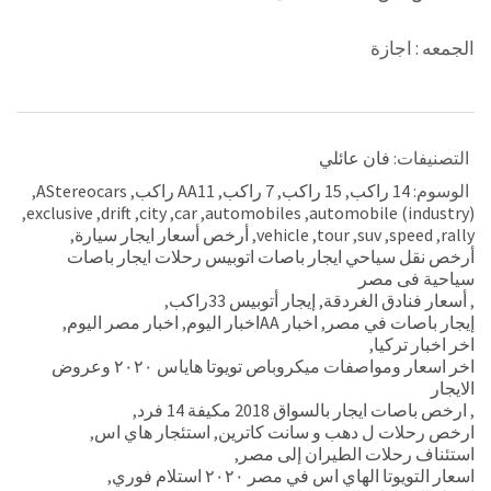
الجمعه : اجازة
التصنيفات:
فان عائلي
الوسوم:
14 راكب
,
15 راكب
,
7 راكب
,
AA11 راكب
,
AStereocars
,
,
exclusive
,
drift
,
city
,
car
,
automobiles
,
automobile (industry)
rally
,
speed
,
suv
,
tour
,
vehicle
,
أرخص أسعار ايجار سيارة
,
أرخص نقل سياحي ايجار باصات اتوبيس رحلات ايجار باصات
سياحية فى مصر
,
أسعار فنادق الغردقة
,
إيجار أتوبيس 33راكب
,
إيجار باصات في مصر
,
اخبار AAاخبار اليوم
,
اخبار مصر اليوم
,
اخر اخبار تركيا
,
اخر اسعار ومواصفات ميكروباص تويوتا هاياس ٢٠٢٠ وعروض
الايجار
,
ارخص باصات ايجار بالسواق 2018 مكيفة 14 فرد
,
ارخص رحلات ل دهب و سانت كاترين
,
استئجار هاي اس
,
استئناف رحلات الطيران إلى مصر
,
اسعار التويوتا الهاي اس في مصر ٢٠٢٠ استلام فوري
,