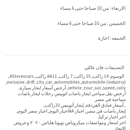
الاربعاء : من 10 صباحا حتى 6 مساء
الخميس : من 10 صباحا حتى 6 مساء
الجمعه : اجازة
التصنيفات:
فان عائلي
الوسوم:
14 راكب
,
15 راكب
,
7 راكب
,
AA11 راكب
,
AStereocars
,
,
exclusive
,
drift
,
city
,
car
,
automobiles
,
automobile (industry)
rally
,
speed
,
suv
,
tour
,
vehicle
,
أرخص أسعار ايجار سيارة
,
أرخص نقل سياحي ايجار باصات اتوبيس رحلات ايجار باصات
سياحية فى مصر
,
أسعار فنادق الغردقة
,
إيجار أتوبيس 33راكب
,
إيجار باصات في مصر
,
اخبار AAاخبار اليوم
,
اخبار مصر اليوم
,
اخر اخبار تركيا
,
اخر اسعار ومواصفات ميكروباص تويوتا هاياس ٢٠٢٠ وعروض
الايجار