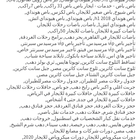
باص
,
باص - خدمات - ايجار باص
,
باص 33 راكب
,
باص 7راكب
,
باص شيوخ
,
باص صغير للايجار
,
باص لكزس
,
باص هونداي
,
باص هونداي h1 2018
,
باص هيونداي
,
باص هيونداي اتش
,
باص هيونداي اتش1
,
باصات
,
باصات رحلات للايجار
,
باصات كبيرة للايجار
,
باصات للايجار 50راكب
,
باصات للايجار في القاهره
,
بحر دهب
,
برامج رحلات الغردقة
,
تأجير باص vi̇p مرسيدس
,
تأجير باص vi̇p مرسيدس سبرنتر
,
تأجير باص vi̇p مرسيدس فيتو
,
تأجير مرسيدس سبرنتر خاص
,
تاجير هاي اس
,
تايلاند سياحة بانكوك
,
تايلاند سياحة شباب
,
تساقط الثلوج سانت كاترين
,
تويوتا هايس
,
ثري بولز دهب
,
ثلوج سانت كاترين
,
ثلوج سانت كاترين مصر
,
جبل سانت كاترين
,
جبل سانت كاترين الشتاء
,
جبل سانت كاترين مصر
,
جدول رحلات مصر للطيران
,
جدول رحلات مصرللطيران
,
جربت اغلي و اكبر باص رايح دهب
,
جو باص
,
حافلات رحلات للايجار
,
حافلات كبيرة للايجار
,
حافلات كبيرة للايجار في الرياض
,
حافلات كبيرة للايجار في جدة
,
حتى 4 أشخاص
,
حجز رحلات الغردقة
,
حجز فنادق الغردقة
,
حجز فنادق دهب
,
حجز فنادق شرم
,
حفلات دهب
,
خدمات نقل باصي
,
خدمات نقل كبار الشخصيات في اسطنبول
,
خروجات دهب
,
خلوص هايس
,
دهب
,
دهب رخيصة
,
دهب سيناء
,
دهب شرم الشيخ
,
دهب مصر
,
دورات شركات و مصانع للايجار
,
دورات ميكروباص للايجار
,
دورات ميكروباص للايجار 2020
,