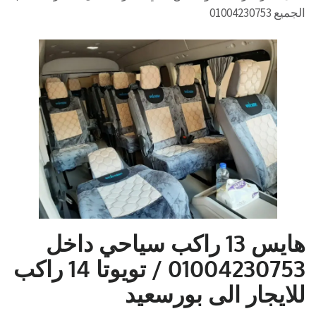
الجميع 01004230753
هايس 13 راكب سياحي داخل
01004230753 / تويوتا 14 راكب
للايجار الى بورسعيد