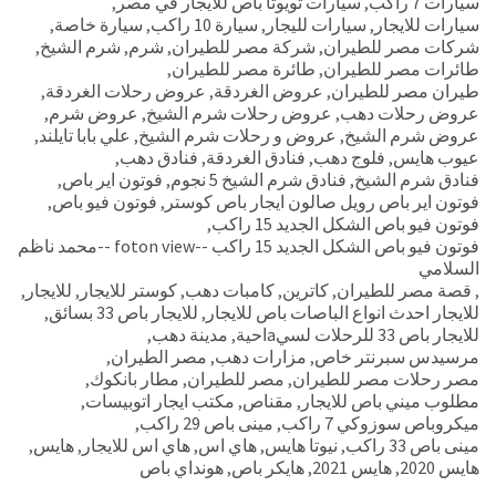
سيارات 7 راكب
,
سيارات تويوتا باص للايجار في مصر
,
سيارات للايجار
,
سيارات لليجار
,
سيارة 10 راكب
,
سيارة خاصة
,
شركات مصر للطيران
,
شركة مصر للطيران
,
شرم
,
شرم الشيخ
,
طائرات مصر للطيران
,
طائرة مصر للطيران
,
طيران مصر للطيران
,
عروض الغردقة
,
عروض رحلات الغردقة
,
عروض رحلات دهب
,
عروض رحلات شرم الشيخ
,
عروض شرم
,
عروض شرم الشيخ
,
عروض و رحلات شرم الشيخ
,
علي بابا تايلند
,
عيوب هايس
,
فلوج دهب
,
فنادق الغردقة
,
فنادق دهب
,
فنادق شرم الشيخ
,
فنادق شرم الشيخ 5 نجوم
,
فوتون اير باص
,
فوتون اير باص رويل صالون ايجار باص كوستر
,
فوتون فيو باص
,
فوتون فيو باص الشكل الجديد 15 راكب
,
فوتون فيو باص الشكل الجديد 15 راكب --foton view --محمد ناظم
السلامي
,
قصة مصر للطيران
,
كاترين
,
كامبات دهب
,
كوستر للايجار
,
للايجار
,
للايجار احدث انواع الباصات باص للايجار
,
للايجار باص 33 بسائق
,
للايجار باص 33 للرحلات لسيaاحية
,
مدينة دهب
,
مرسيدس سبرنتر خاص
,
مزارات دهب
,
مصر الطيران
,
مصر رحلات مصر للطيران
,
مصر للطيران
,
مطار بانكوك
,
مطلوب ميني باص للايجار
,
مقناص
,
مكتب ايجار اتوبيسات
,
ميكروباص سوزوكي 7 راكب
,
مينى باص 29 راكب
,
مينى باص 33 راكب
,
نيوتا هايس
,
هاي اس
,
هاي اس للايجار
,
هايس
,
هايس 2020
,
هايس 2021
,
هايكر باص
,
هونداي باص