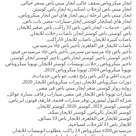
ايجار ميكروباص سقف عالى
,
ايجار ميني باص بسعر خيالي
,
ايجار ميني باص لرحلات اسكندرية ايجار باص كوستر
,
ايجار ميني باص لرحلة دريم
,
ايجار هاي اس ايجار ميكروباص
,
ايجار هاي اسايجار كوستر
,
ايجار-سيارات-مصر
,
باب
,
باص
,
باص - خدمات - ايجار باص
,
باص 33 راكب
,
باص صغير للايجار
,
باص كوستر
,
باص كوستر ايجار
,
باصات رحلات للايجار
,
باصات كبيرة للايجار
,
باصات للايجار 50راكب
,
باصات للايجار في القاهره
,
تأجير باص vi̇p مرسيدس
,
تأجير باص vi̇p مرسيدس سبرنتر
,
تأجير باص vi̇p مرسيدس فيتو
,
تاجير كوستر
,
تاجير كوستر ايجار باص
,
تاجير كوستر ايجار كوستر
,
تاجير ميكروباص رحلات
,
توبيسات كوستر للايجار
,
تويوتا ميكروباص
,
تويوتا ميكروباص 2004
,
تويوتا ميكروباص 2019
,
جربت اغلي و اكبر باص رايح دهب
,
جو باص
,
خدماتa
,
دورات ميكروباص للايجار
,
دورات ميكروباص للايجار 2020
,
رواية رولر كوستر
,
سعر ايجار ميني باص في مصر
,
سيارات تويوتا باص للايجار في مصر
,
سيارات زفاف
,
سيارة عوائل
,
شركة البتول ليموزين توفر سيارات فخمة
,
فارهة
,
فوتون اير باص
,
كوستر
,
كوستر 2019
,
كوستر 2020
,
كوستر للايجار
,
كوستر للايجار بالرياض
,
كوستر للايجار بمكة
,
كوستر للايجار في القاهرة
,
للايجار باص 33 بسائق
,
للايجار باص 33 للرحلات لسياحية
,
مرسيدسe200 ميكروباص 14 راكب
,
مطلوب اتوبيسات للايجار
,