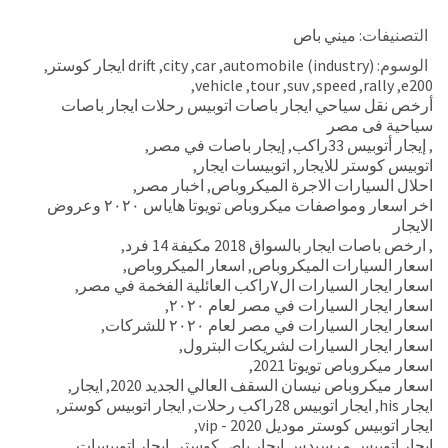
التصنيفات:
ميني باص
الوسوم:
automobile (industry)
,
car
,
city
,
drift ايجار كوستر
,
,
vehicle
,
tour
,
suv
,
speed
,
rally
,
e200
أرخص نقل سياحي ايجار باصات اتوبيس رحلات ايجار باصات
سياحية فى مصر
,
إيجار أتوبيس 33راكب
,
إيجار باصات في مصر
,
اتوبيس كوستر للايجار
,
اتوبيسات ايجار
,
احلال السيارات الاجرة الميكروباص
,
اخبار مصر
,
اخر اسعار ومواصفات ميكروباص تويوتا هاياس ٢٠٢٠ وعروض
الايجار
,
ارخص باصات ايجار بالسواق 2018 مكيفة 14 فرد
,
اسعار السيارات الميكروباص
,
اسعار الميكروباص
,
اسعار ايجار السيارات ال٧راكب العائلية الفخمة في مصر
,
اسعار ايجار السيارات في مصر لعام ٢٠٢٠
,
اسعار ايجار السيارات في مصر لعام ٢٠٢٠ للشركات
,
اسعار ايجار السيارات لشريكات البترول
,
اسعار ميكروباص تويوتا 2021
,
اسعار ميكروباص نيسان السقف العالي الجديد 2020
,
ايجار
,
ايجار his
,
ايجار اتوبيس 28راكب رحلات
,
ايجار اتوبيس كوستر
,
ايجار اتوبيس كوستر موديل 2020 - vip
,
ايجار اتوبيس مرسيدس ايجار باص كوستر
,
ايجار اتوبيسات
,