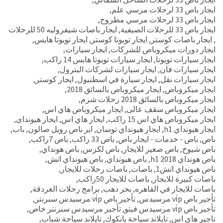
ايجار باص 33 لرحلات مرسي علم
,
ايجار باص 33 لرحلات مرسي مطروح
,
ايجار باص 33 للرحلات الصيفية
,
ايجار باصات شيفروليه 50 للرحلات
,
ايجار باصات كوستر
,
ايجار تويوتا كوستر
,
ايجار تويوتا هايس
,
ايجار دورات ميكروباص للشركات
,
ايجار سيارات
,
ايجار سيارات تويوتا
,
ايجار سيارات تويوتا هايس 14 راكب
,
ايجار سيارات فان
,
ايجار سيارات لشركات البترول
,
ايجار سيارات نقل
,
ايجار سيارة في اسطنبول
,
ايجار كوستر
,
ايجار ميكروباص
,
ايجار ميكروباص بالسائق 2018
,
ايجار ميكروباص بالسائق 2018 رحلات شرم
,
ايجار ميكروباص سقف عالى
,
ايجار ميكروباص هاي اس
,
ايجار ميكروباص هاي اس 15 راكب
,
ايجار هاي اس
,
ايجار هيونداى
,
ايجار هيونداي h1
,
ايجار هيونداي توسان
,
اير باص رويل صالون
,
باب
,
باص
,
باص - خدمات - ايجار باص
,
باص 33 راكب
,
باص 7راكب
,
باص شيوخ
,
باص صغير للايجار
,
باص لكزس
,
باص هونداي
,
باص هونداي h1 2018
,
باص هيونداي
,
باص هيونداي اتش
,
باص هيونداي اتش1
,
باصات
,
باصات رحلات للايجار
,
باصات كبيرة للايجار
,
باصات للايجار 50راكب
,
باصات للايجار في القاهره
,
بحر دهب
,
برامج رحلات الغردقة
,
تأجير باص vi̇p مرسيدس
,
تأجير باص vi̇p مرسيدس سبرنتر
,
تأجير باص vi̇p مرسيدس فيتو
,
تأجير مرسيدس سبرنتر خاص
,
تاجير هاي اس
,
تايلاند سياحة بانكوك
,
تايلاند سياحة شباب
,