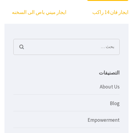
تصفّح
ايجار فان 14 راكب
ايجار ميني باص الى السخنه
المقالات
البحث
عن:
التصنيفات
About Us
Blog
Empowerment