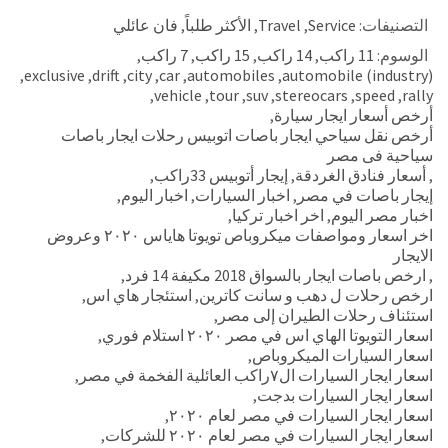
التصنيفات:
Service
,
Travel
,
الأكثر طلباً
,
فان عائلي
الوسوم:
11 راكب
,
14 راكب
,
15 راكب
,
7 راكب
,
,
exclusive
,
drift
,
city
,
car
,
automobiles
,
automobile (industry)
,
vehicle
,
tour
,
suv
,
stereocars
,
speed
,
rally
أرخص أسعار ايجار سيارة
,
أرخص نقل سياحي ايجار باصات اتوبيس رحلات ايجار باصات
سياحية فى مصر
,
أسعار فنادق الغردقة
,
إيجار أتوبيس 33راكب
,
إيجار باصات في مصر
,
اخبار السيارات
,
اخبار اليوم
,
اخبار مصر اليوم
,
اخر اخبار تركيا
,
اخر اسعار ومواصفات ميكروباص تويوتا هاياس ٢٠٢٠ وعروض
الايجار
,
ارخص باصات ايجار بالسواق 2018 مكيفة 14 فرد
,
ارخص رحلات ل دهب و سانت كاترين
,
استئجار هاي اس
,
استئناف رحلات الطيران إلى مصر
,
اسعار التويوتا الهاي اس في مصر ٢٠٢٠ استلام فوري
,
اسعار السيارات الميكروباص
,
اسعار ايجار السيارات ال٧راكب العائلية الفخمة في مصر
,
اسعار ايجار السيارات بدجت
,
اسعار ايجار السيارات في مصر لعام ٢٠٢٠
,
اسعار ايجار السيارات في مصر لعام ٢٠٢٠ للشركات
,