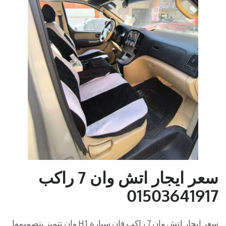
سعر ايجار اتش وان 7 راكب
01503641917
سعر
ايجار اتش وان 7 راكب فإن سيارة H1 وان تتميز بتصميمها