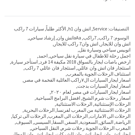
التصنيفات:
Service
,
اتش وان h1
,
الأكثر طلباً
,
سيارات 7 راكب
الوسوم:
7 راكب
,
7راكب
,
aAaاتش وان
,
إرشاد سياحي
,
اتش وان للايجار
,
اتش وان7 راكب للايجار
,
اتوبيس سياحي وسيارة نقل
,
اجمل رحلة للاطفال في سيارة نقل سياحي
,
احمد
,
ارخص باصات ايجار بالسواق 2018 مكيفة 14 فرد
,
استأجر سيارة
,
استئجار فان اتش وان عائلي
,
استئجار فان عائلي 7 راكب
,
استئناف الرحلات الجوية بالمغرب
,
اسعار ايجار السيارات ال٧راكب العائلية الفخمة في مصر
,
اسعار ايجار السيارات بدجت
,
اسعار ايجار السيارات في مصر لعام ٢٠٢٠
,
اسعار رحلات شرم الشيخ
,
افضل البرامج السياحية
,
الرحلات الإستثنائية
,
الرحلات الاستثنائية
,
الرحلات الاستثنائية من المغرب لفرنسا
,
الرحلات البحرية
,
الرحلات الى الامارات
,
الرحلات الى المغرب
,
الرحلات الى تركيا
,
الرياضة
,
السائق
,
السعودية
,
السفر
,
السقا
,
السيسى
,
السيوف
,
المغرب الرحلات الجوية رحلات شرم
,
النقل السياحي
,
ايجار اتش وان
,
ايجار اتش وان للشركات
,
ايجار اتش وان للمطار
,