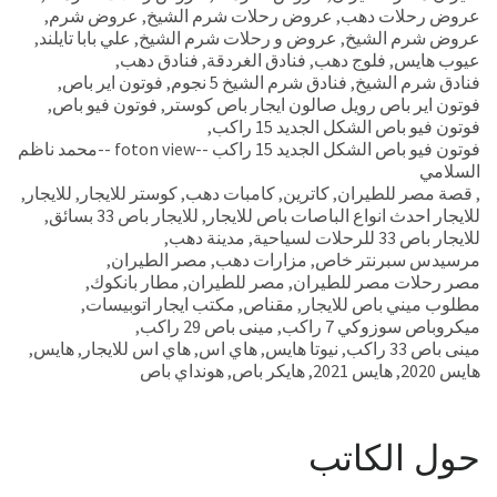
عروض رحلات دهب
,
عروض رحلات شرم الشيخ
,
عروض شرم
,
عروض شرم الشيخ
,
عروض و رحلات شرم الشيخ
,
علي بابا تايلند
,
عيوب هايس
,
فلوج دهب
,
فنادق الغردقة
,
فنادق دهب
,
فنادق شرم الشيخ
,
فنادق شرم الشيخ 5 نجوم
,
فوتون اير باص
,
فوتون اير باص رويل صالون ايجار باص كوستر
,
فوتون فيو باص
,
فوتون فيو باص الشكل الجديد 15 راكب
,
فوتون فيو باص الشكل الجديد 15 راكب --foton view --محمد ناظم
السلامي
,
قصة مصر للطيران
,
كاترين
,
كامبات دهب
,
كوستر للايجار
,
للايجار
,
للايجار احدث انواع الباصات باص للايجار
,
للايجار باص 33 بسائق
,
للايجار باص 33 للرحلات لسياحية
,
مدينة دهب
,
مرسيدس سبرنتر خاص
,
مزارات دهب
,
مصر الطيران
,
مصر رحلات مصر للطيران
,
مصر للطيران
,
مطار بانكوك
,
مطلوب ميني باص للايجار
,
مقناص
,
مكتب ايجار اتوبيسات
,
ميكروباص سوزوكي 7 راكب
,
مينى باص 29 راكب
,
مينى باص 33 راكب
,
نيوتا هايس
,
هاي اس
,
هاي اس للايجار
,
هايس
,
هايس 2020
,
هايس 2021
,
هايكر باص
,
هونداي باص
حول الكاتب