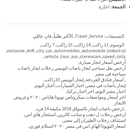
الجمعة:
اجازة
التصنيفات:
Service
,
Travel
,
الأكثر طلباً
,
فان عائلي
الوسوم:
11 راكب
,
14 راكب
,
15 راكب
,
7 راكب
,
,
exclusive
,
drift
,
city
,
car
,
automobiles
,
automobile (industry)
,
vehicle
,
tour
,
suv
,
stereocars
,
speed
,
rally
أرخص أسعار ايجار سيارة
,
أرخص نقل سياحي ايجار باصات اتوبيس رحلات ايجار باصات
سياحية فى مصر
,
أسعار فنادق الغردقة
,
إيجار أتوبيس 33راكب
,
إيجار باصات في مصر
,
اخبار السيارات
,
اخبار اليوم
,
اخبار مصر اليوم
,
اخر اخبار تركيا
,
اخر اسعار ومواصفات ميكروباص تويوتا هاياس ٢٠٢٠ وعروض
الايجار
,
ارخص باصات ايجار بالسواق 2018 مكيفة 14 فرد
,
ارخص رحلات ل دهب و سانت كاترين
,
استئجار هاي اس
,
استئناف رحلات الطيران إلى مصر
,
اسعار التويوتا الهاي اس في مصر ٢٠٢٠ استلام فوري
,