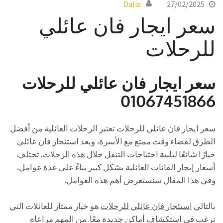
Dalia
27/02/2025
سعر ايجار فان عائلي
للرحلات
سعر ايجار فان عائلي للرحلات
01067451866
سعر ايجار فان عائلي للرحلات تعتبر الرحلات العائلية من أفضل
الطرق لقضاء وقت ممتع مع الأسرة، ويعد استئجار فان عائلي
خيارًا شائعًا لتلبية احتياجات التنقل خلال هذه الرحلات. تختلف
أسعار إيجار الفانات العائلية بشكل كبير بناءً على عدة عوامل،
وفي هذا المقال سنستعرض أهم هذه العوامل.
بالتالي
استئجار فان عائلي للرحلات
هو خيار ممتاز للعائلات التي
ترغب في استكشاف أماكن جديدة معًا. من المهم مراعاة