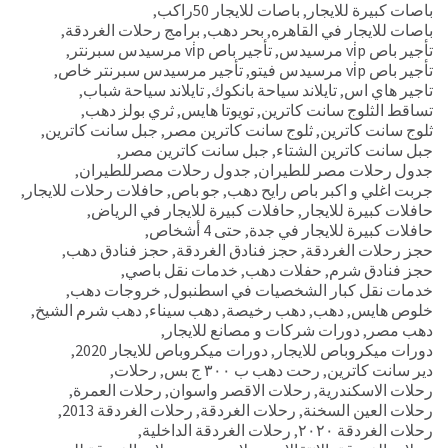
باصات كبيرة للايجار
,
باصات للايجار 50راكب
,
باصات للايجار في القاهره
,
بحر دهب
,
برامج رحلات الغردقة
,
تأجير باص vi̇p مرسيدس
,
تأجير باص vi̇p مرسيدس سبرنتر
,
تأجير باص vi̇p مرسيدس فيتو
,
تأجير مرسيدس سبرنتر خاص
,
تاجير هاي اس
,
تايلاند سياحة بانكوك
,
تايلاند سياحة شباب
,
تساقط الثلوج سانت كاترين
,
تويوتا هايس
,
ثري بولز دهب
,
ثلوج سانت كاترين
,
ثلوج سانت كاترين مصر
,
جبل سانت كاترين
,
جبل سانت كاترين الشتاء
,
جبل سانت كاترين مصر
,
جدول رحلات مصر للطيران
,
جدول رحلات مصرللطيران
,
جربت اغلي و اكبر باص رايح دهب
,
جو باص
,
حافلات رحلات للايجار
,
حافلات كبيرة للايجار
,
حافلات كبيرة للايجار في الرياض
,
حافلات كبيرة للايجار في جدة
,
حتى 4 أشخاص
,
حجز رحلات الغردقة
,
حجز فنادق الغردقة
,
حجز فنادق دهب
,
حجز فنادق شرم
,
حفلات دهب
,
خدمات نقل باصي
,
خدمات نقل كبار الشخصيات في اسطنبول
,
خروجات دهب
,
خلوص هايس
,
دهب
,
دهب رخيصة
,
دهب سيناء
,
دهب شرم الشيخ
,
دهب مصر
,
دورات شركات و مصانع للايجار
,
دورات ميكروباص للايجار
,
دورات ميكروباص للايجار 2020
,
دير سانت كاترين
,
رحت دهب ب ٣٠٠ ج بس
,
رحلات
,
رحلات الاسكندرية
,
رحلات الاقصر واسوان
,
رحلات العمرة
,
رحلات العين السخنة
,
رحلات الغردقة
,
رحلات الغردقة 2013
,
رحلات الغردقة ٢٠٢٠
,
رحلات الغردقة الداخلية
,