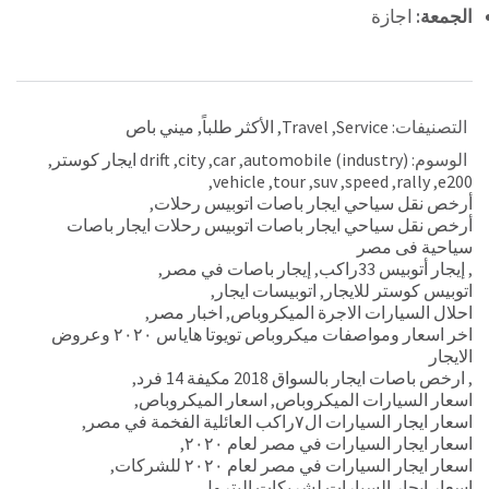
الجمعة:
اجازة
التصنيفات:
Service
,
Travel
,
الأكثر طلباً
,
ميني باص
الوسوم:
automobile (industry)
,
car
,
city
,
drift ايجار كوستر
,
,
vehicle
,
tour
,
suv
,
speed
,
rally
,
e200
أرخص نقل سياحي ايجار باصات اتوبيس رحلات
,
أرخص نقل سياحي ايجار باصات اتوبيس رحلات ايجار باصات
سياحية فى مصر
,
إيجار أتوبيس 33راكب
,
إيجار باصات في مصر
,
اتوبيس كوستر للايجار
,
اتوبيسات ايجار
,
احلال السيارات الاجرة الميكروباص
,
اخبار مصر
,
اخر اسعار ومواصفات ميكروباص تويوتا هاياس ٢٠٢٠ وعروض
الايجار
,
ارخص باصات ايجار بالسواق 2018 مكيفة 14 فرد
,
اسعار السيارات الميكروباص
,
اسعار الميكروباص
,
اسعار ايجار السيارات ال٧راكب العائلية الفخمة في مصر
,
اسعار ايجار السيارات في مصر لعام ٢٠٢٠
,
اسعار ايجار السيارات في مصر لعام ٢٠٢٠ للشركات
,
اسعار ايجار السيارات لشريكات البترول
,