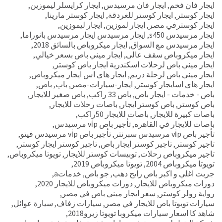
ايجار فان فخم
,
ايجار فان مرسيدس
,
ايجار كرايسلر ليموزين
,
ايجار كوستر
,
ايجار كوستر للغردقة
,
ايجار كوستر مارينا
,
ايجار كوسترفي مصر
,
ايجار لموزين
,
ايجار ليموزين
,
ايجار مرسيدس s450
,
ايجار مرسيدس ايجار مرسيدس بانوراما
,
ايجار مرسيدس مع السواق
,
ايجار ميكروباص بالسائق 2018
,
ايجار ميكروباص سقف عالى
,
ايجار ميني باص بسعر خيالي
,
ايجار ميني باص لرحلات اسكندرية ايجار باص كوستر
,
ايجار ميني باص لرحلة دريم
,
ايجار هاي اس ايجار ميكروباص
,
ايجار هاي اسايجار كوستر
,
ايجار-سيارات-مصر
,
باب
,
باص
,
باص - خدمات - ايجار باص
,
باص 33 راكب
,
باص صغير للايجار
,
باص كوستر
,
باص كوستر ايجار
,
باصات رحلات للايجار
,
باصات كبيرة للايجار
,
باصات للايجار 50راكب
,
باصات للايجار في القاهره
,
تأجير باص vi̇p مرسيدس
,
تأجير باص vi̇p مرسيدس سبرنتر
,
تأجير باص vi̇p مرسيدس فيتو
,
تاجير كوستر
,
تاجير كوستر ايجار باص
,
تاجير كوستر ايجار كوستر
,
تاجير ميكروباص رحلات
,
توبيسات كوستر للايجار
,
تويوتا ميكروباص
,
تويوتا ميكروباص 2004
,
تويوتا ميكروباص 2019
,
جربت اغلي و اكبر باص رايح دهب
,
جو باص
,
خدماتa
,
دورات ميكروباص للايجار
,
دورات ميكروباص للايجار 2020
,
رواية رولر كوستر
,
سعر ايجار ميني باص في مصر
,
سيارات تويوتا باص للايجار في مصر
,
سيارات زفاف
,
سيارة عوائل
,
شاهد كا اسعار سيارات ميكروبا تويوتا زيرو2018
,