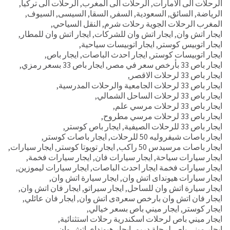
الرحلات الى الامارات
,
الرحلات الى المغرب
,
الرحلات الى تركيا
,
الرياضة
,
السائق
,
السعودية
,
السفر
,
السقا
,
السيسى
,
السيوف
,
المغرب الرحلات الجوية رحلات شرم
,
النقل السياحي
,
ايجار اتش وان
,
ايجار اتش وان للشركات
,
ايجار اتش وان للمطار
,
ايجار اتوبيس كوستر
,
ايجار اتوبيسات سياحية
,
ايجار اتوبيسات كوستر
,
ايجار احدث الباصات
,
ايجار باص
,
ايجار باص 33 بأرخص سعر في مصر
,
ايجار باص 33 بسعر رمزي
,
ايجار باص 33 لرحلات الاقصر
,
ايجار باص 33 لرحلات الجامعية والرحلات المدرسية
,
ايجار باص 33 لرحلات الساحل الشمالي
,
ايجار باص 33 لرحلات مرسي علم
,
ايجار باص 33 لرحلات مرسي مطروح
,
ايجار باص 33 للرحلات الصيفية
,
ايجار باص كوستر
,
ايجار باصات شيفروليه 50 للرحلات
,
ايجار باصات كوستر
,
ايجار باصات مرسيدس 50 راكب
,
ايجار تويوتا كوستر
,
ايجار سيارات
,
ايجار سيارات سياحة
,
ايجار سيارات فان
,
ايجار سيارات فخمة
,
ايجار سيارات فخمة ايجار احدث الباصات
,
ايجار سيارات ليموزين
,
ايجار سيارات هيونداى اتش وان
,
ايجار سيارة اتش وان
,
ايجار سيارة اتش وان للساحل
,
ايجار سيراتو
,
ايجار فان اتش وان
,
ايجار فان اتش وان بارخص سعرaى اتش وان
,
ايجار فان عائلي
,
ايجار كوستر
,
ايجار ميني باص بسعر خيالي
,
ايجار ميني باص لرحلات اسكندرية رحلات استثنائية
,
ايجار ميني باص لرحلة دريم
,
ايجار هيونداى اتش وان
,