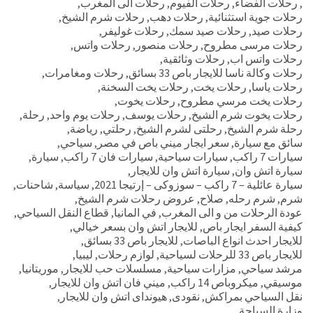
,
رحلات الفضاء
,
رحلات الفيوم
,
رحلات الى المغرب
,
رحلات جوية استثنائية
,
رحلات دهب
,
رحلات شرم الشيخ
,
رحلات صيد
,
رحلات صيد سمك
,
رحلات غوليفر
,
رحلات مرسى مطروح
,
رحلات منصور
,
رحلات واتس
,
رحلات واتس اب
,
رحلات وثائقية
,
رحلات وكالة ناسا للايجار باص 33 بسائق
,
رحلات ومغامرات
,
رحلات ياسا
,
رحلات يخت
,
رحلات يخت السخنة
,
رحلات يخت مرسي مطروح
,
رحلات يخوت
,
رحلات يخوت شرم الشيخ
,
رحلات يوسف
,
رحلات يوم واحد
,
رحلة
,
رحلة شرم الشيخ
,
رحلتى لشرم الشيخ
,
رحلتي
,
رياضة
,
سائق مع سيارة
,
سعر ايجار ميني باص في مصر
,
سياحي
,
سيارات 7 راكب
,
سيارات سياحية
,
سيارات فان 7 راكب
,
سيارة
,
سيارة اتش وان
,
سيارة اتش وان للايجار
,
سيارة عائلية – 7 راكب – سوزوكى – إرتيجا 2021
,
سياسة
,
شاحنات
,
شرم
,
شرم رحله
,
صلاح
,
عروض رحلات شرم الشيخ
,
عودة الرحلات من و الى المغرب
,
في المانيا
,
قطاع النقل السياحي
,
كيفية السفر ايجار باص
,
للايجار اتش وان بسعر خيالي
,
للايجار احدث انواع الباصات
,
للايجار باص 33 بسائق
,
للايجار باص 33 للرحلات لسياحية
,
لوازم رحلات
,
ليبيا
,
مرشد سياحي
,
مزارات سياحية
,
مسلسلات حب للايجار
,
موريتانيا
,
موسيقي
,
ميكروباص 14 راكب
,
ميني فان اتش وان للايجار
,
نقل السياحي بمراكش
,
نقودى
,
هيونداى اتش وان للايجار
,
وزارة السياحة