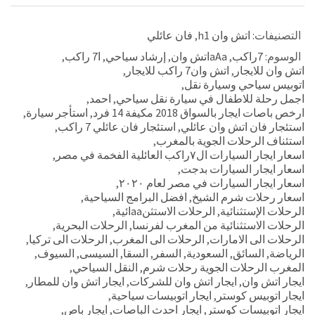
التصنيفات:
اتش وان h1
,
فان عائلي
الوسوم:
7راكب
,
aAaاتش وان
,
إرشاد سياحي
,
ا7 راكب
,
اتش وان للايجار
,
اتش وان7 راكب للايجار
,
اتوبيس سياحي وسيارة نقل
,
اجمل رحلة للاطفال في سيارة نقل سياحي
,
احمد
,
ارخص باصات ايجار بالسواق 2018 مكيفة 14 فرد
,
استأجر سيارة
,
استئجار فان اتش وان عائلي
,
استئجار فان عائلي 7 راكب
,
استئناف الرحلات الجوية بالمغرب
,
اسعار ايجار السيارات ال٧راكب العائلية الفخمة في مصر
,
اسعار ايجار السيارات بدجت
,
اسعار ايجار السيارات في مصر لعام ٢٠٢٠
,
اسعار رحلات شرم الشيخ
,
افضل البرامج السياحية
,
الرحلات الإستثنائية
,
الرحلات الاستثنaaائية
,
الرحلات الاستثنائية من المغرب لفرنسا
,
الرحلات البحرية
,
الرحلات الى الامارات
,
الرحلات الى المغرب
,
الرحلات الى تركيا
,
الرياضة
,
السائق
,
السعودية
,
السفر
,
السقا
,
السيسى
,
السيوف
,
المغرب الرحلات الجوية رحلات شرم
,
النقل السياحي
,
ايجار اتش وان
,
ايجار اتش وان للشركات
,
ايجار اتش وان للمطار
,
ايجار اتوبيس كوستر
,
ايجار اتوبيسات سياحية
,
ايجار اتوبيسات كوستر
,
ايجار احدث الباصات
,
ايجار باص
,