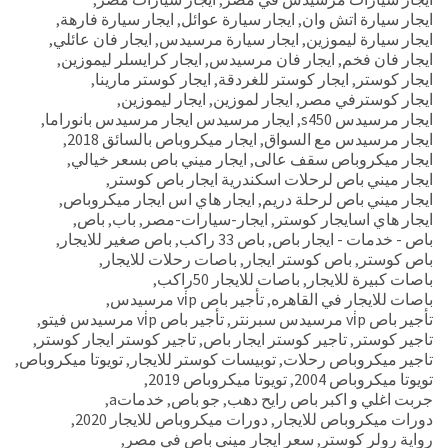
ايجار سيارة اتش وان
,
ايجار سيارة عوائل
,
ايجار سيارة فارهة
,
ايجار سيارة ليموزين
,
ايجار سيارة مرسيدس
,
ايجار فان عائلي
,
ايجار فان فخم
,
ايجار فان مرسيدس
,
ايجار كرايسلر ليموزين
,
ايجار كوستر
,
ايجار كوستر للغردقة
,
ايجار كوستر مارينا
,
ايجار كوسترفي مصر
,
ايجار لموزين
,
ايجار ليموزين
,
ايجار مرسيدس s450
,
ايجار مرسيدس ايجار مرسيدس بانوراما
,
ايجار مرسيدس مع السواق
,
ايجار ميكروباص بالسائق 2018
,
ايجار ميكروباص سقف عالى
,
ايجار ميني باص بسعر خيالي
,
ايجار ميني باص لرحلات اسكندرية ايجار باص كوستر
,
ايجار ميني باص لرحلة دريم
,
ايجار هاي اس ايجار ميكروباص
,
ايجار هاي اسايجار كوستر
,
ايجار-سيارات-مصر
,
باب
,
باص
,
باص - خدمات - ايجار باص
,
باص 33 راكب
,
باص صغير للايجار
,
باص كوستر
,
باص كوستر ايجار
,
باصات رحلات للايجار
,
باصات كبيرة للايجار
,
باصات للايجار 50راكب
,
باصات للايجار في القاهره
,
تأجير باص vi̇p مرسيدس
,
تأجير باص vi̇p مرسيدس سبرنتر
,
تأجير باص vi̇p مرسيدس فيتو
,
تاجير كوستر
,
تاجير كوستر ايجار باص
,
تاجير كوستر ايجار كوستر
,
تاجير ميكروباص رحلات
,
توبيسات كوستر للايجار
,
تويوتا ميكروباص
,
تويوتا ميكروباص 2004
,
تويوتا ميكروباص 2019
,
جربت اغلي و اكبر باص رايح دهب
,
جو باص
,
خدماتa
,
دورات ميكروباص للايجار
,
دورات ميكروباص للايجار 2020
,
رواية رولر كوستر
,
سعر ايجار ميني باص في مصر
,