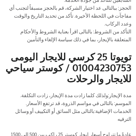
السابقين للتأكد من جودة الخدمة.
الحجز: ببالتالى عد اختيار الشركة، قم بالحجز مسبقاً لتجنب أي
مفاجآت في اللحظة الأخيرة. تأكد من تحديد التاريخ والوقت
وعدد الركاب.
التأكد من الشروط: بالتالى اقرأ بعناية الشروط والأحكام
المتعلقة بالإيجار، بما في ذلك سياسة الإلغاء والتأمين
تويوتا 25 كرسي للايجار اليومى
01004230753 / كوستر سياحي
للايجار والرحلات
مدة الإيجار:ولذلك كلما زادت مدة الإيجار، زادت التكلفة.
الموسم: بالتالى في مواسم الذروة، قد ترتفع الأسعار.
الخدمات الإضافية:بالتالى مثل السائق أو التكييف أو وسائل
الترفيه
عادةً ما تتراوح أسعار إيجار كوستر 25 راكب بين 500 إلى 1500