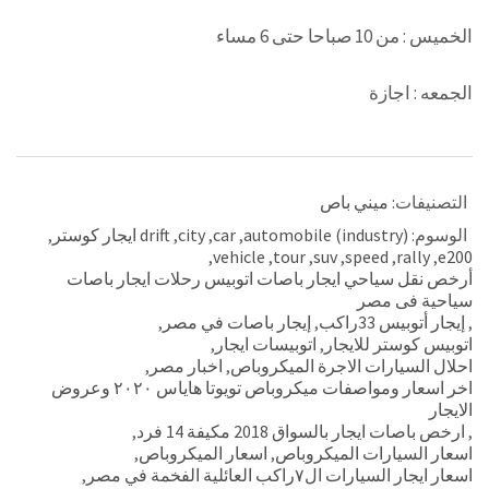
الخميس : من 10 صباحا حتى 6 مساء
الجمعه : اجازة
التصنيفات:
ميني باص
الوسوم:
automobile (industry)
,
car
,
city
,
drift ايجار كوستر
,
,
vehicle
,
tour
,
suv
,
speed
,
rally
,
e200
أرخص نقل سياحي ايجار باصات اتوبيس رحلات ايجار باصات
سياحية فى مصر
,
إيجار أتوبيس 33راكب
,
إيجار باصات في مصر
,
اتوبيس كوستر للايجار
,
اتوبيسات ايجار
,
احلال السيارات الاجرة الميكروباص
,
اخبار مصر
,
اخر اسعار ومواصفات ميكروباص تويوتا هاياس ٢٠٢٠ وعروض
الايجار
,
ارخص باصات ايجار بالسواق 2018 مكيفة 14 فرد
,
اسعار السيارات الميكروباص
,
اسعار الميكروباص
,
اسعار ايجار السيارات ال٧راكب العائلية الفخمة في مصر
,