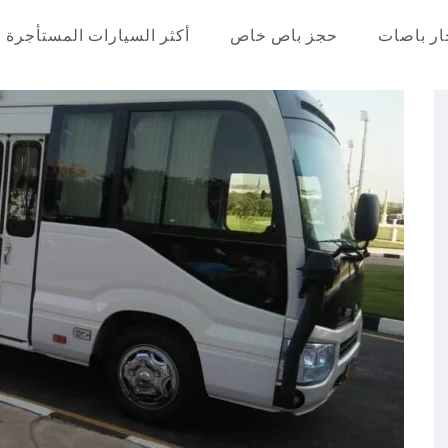
ار باصات
حجز باص خاص
أكثر السيارات المستأجرة
عر في مصر