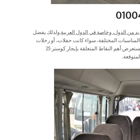
يد من الدول، وخاصة في الدول العربية
.ولذلك يفضل
اً لتلبية احتياجاتهم في المناسبات المختلفة، سواء كانت حفلات، أو رحلات
مدرسية، بالتالى أو فعاليات تجارية. في هذه المقالة، ولذلك سنستعرض أهم النقاط المتعلقة بإيجار كوستر 25
لمتوقعة.