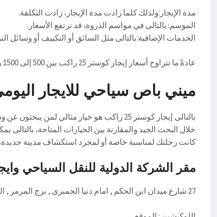
مدة الإيجار:ولذلك كلما زادت مدة الإيجار، زادت التكلفة.
الموسم: بالتالى في مواسم الذروة، قد ترتفع الأسعار.
الخدمات الإضافية:بالتالى مثل السائق أو التكييف أو وسائل الت
عادةً ما تتراوح أسعار إيجار كوستر 25 راكب بين 500 إلى 1500 ريال يومياً، حسب العوامل المذكورة
ميني باص سياحي للايجار اليومى 004230753
بالتالى إيجار كوستر 25 راكب هو خيار مثالي لمن
خلال البحث الجيد والمقارنة بين الخيارات المتاحة، بالتالى ي
كانت رحلتك لمناسبة خاصة أو لمجرد استكشاف مدينة جديدة، ف
مقر الشركة الدولية للنقل السياحي وايج
27 شارع ميدان ابن الحكم , امام دنيا الجمبرى , برج المرمر , الدور السادس
اللوكيشين : الموقع