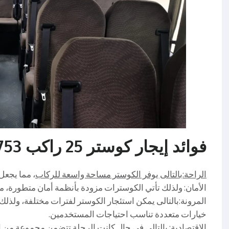
فوائد إيجار كوستر 25 راكب 01004230753
الراحة:بالتالى يوفر الكوستر مساحة واسعة للركاب
، مما يجعل
الأمان: ولذلك تأتي الكوسترات مزودة بأنظمة أمان متطورة، مم
المرونة:بالتالى يمكن استئجار الكوستر لفترات مختلفة، ولذلك 
خيارات متعددة تناسب احتياجات المستخدمين.
الاقتصادية: بالتالى في حال كانت الرحلة تتضمن مجموعة من 