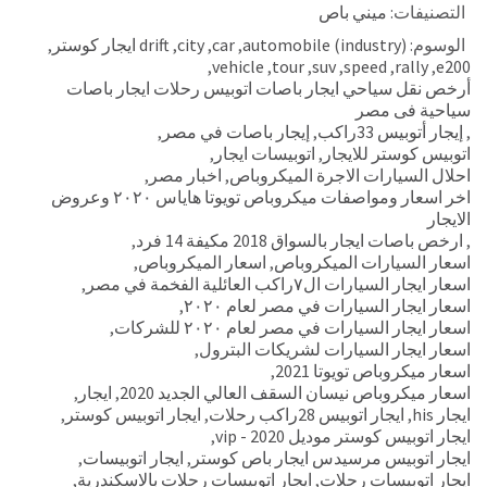
التصنيفات:
ميني باص
الوسوم:
automobile (industry)
,
car
,
city
,
drift ايجار كوستر
,
,
vehicle
,
tour
,
suv
,
speed
,
rally
,
e200
أرخص نقل سياحي ايجار باصات اتوبيس رحلات ايجار باصات
سياحية فى مصر
,
إيجار أتوبيس 33راكب
,
إيجار باصات في مصر
,
اتوبيس كوستر للايجار
,
اتوبيسات ايجار
,
احلال السيارات الاجرة الميكروباص
,
اخبار مصر
,
اخر اسعار ومواصفات ميكروباص تويوتا هاياس ٢٠٢٠ وعروض
الايجار
,
ارخص باصات ايجار بالسواق 2018 مكيفة 14 فرد
,
اسعار السيارات الميكروباص
,
اسعار الميكروباص
,
اسعار ايجار السيارات ال٧راكب العائلية الفخمة في مصر
,
اسعار ايجار السيارات في مصر لعام ٢٠٢٠
,
اسعار ايجار السيارات في مصر لعام ٢٠٢٠ للشركات
,
اسعار ايجار السيارات لشريكات البترول
,
اسعار ميكروباص تويوتا 2021
,
اسعار ميكروباص نيسان السقف العالي الجديد 2020
,
ايجار
,
ايجار his
,
ايجار اتوبيس 28راكب رحلات
,
ايجار اتوبيس كوستر
,
ايجار اتوبيس كوستر موديل 2020 - vip
,
ايجار اتوبيس مرسيدس ايجار باص كوستر
,
ايجار اتوبيسات
,
ايجار اتوبيسات رحلات
,
ايجار اتوبيسات رحلات بالاسكندرية
,