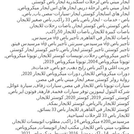
ايجار ميني باص لرحلات اسكندرية ايجار باص كوستر
,
ايجار ميني باص لرحلة دريم
,
ايجار هاي اس ايجار ميكروباص
,
ايجار هاي اسايجار كوستر
,
ايجار-سيارات-مصر
,
باب
,
باص
,
باص - خدمات - ايجار باص
,
باص 33 راكب
,
باص صغير للايجار
,
باص كوستر
,
باص كوستر ايجار
,
باصات رحلات للايجار
,
باصات كبيرة للايجار
,
باصات للايجار 50راكب
,
باصات للايجار في القاهره
,
تأجير باص vi̇p مرسيدس
,
تأجير باص vi̇p مرسيدس سبرنتر
,
تأجير باص vi̇p مرسيدس فيتو
,
تاجير كوستر
,
تاجير كوستر ايجار باص
,
تاجير كوستر ايجار كوستر
,
تاجير ميكروباص رحلات
,
توبيسات كوستر للايجار
,
تويوتا ميكروباص
,
تويوتا ميكروباص 2004
,
تويوتا ميكروباص 2019
,
جربت اغلي و اكبر باص رايح دهب
,
جو باص
,
خدماتa
,
دورات ميكروباص للايجار
,
دورات ميكروباص للايجار 2020
,
رواية رولر كوستر
,
سعر ايجار ميني باص في مصر
,
سيارات تويوتا باص للايجار في مصر
,
سيارات زفاف
,
سيارة عوائل
,
شركة البتول ليموزين توفر سيارات فخمة
,
فارهة
,
فوتون اير باص
,
كوستر
,
كوستر 2019
,
كوستر 2020
,
كوستر للايجار
,
كوستر للايجار بالرياض
,
كوستر للايجار بمكة
,
كوستر للايجار في القاهرة
,
للايجار باص 33 بسائق
,
للايجار باص 33 للرحلات لسياحية
,
مرسيدسe200 ميكروباص 14 راكب
,
مطلوب اتوبيسات للايجار
,
مطلوب ميني باص للايجار
,
مكتب ايجار اتوبيسات
,
ميكروباص
,
ميكروباص 14 راكب موديل 2016 تقسيط
,
ميكروباص 2021
,