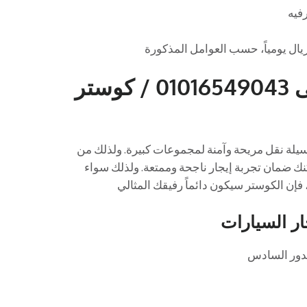
رفيه
ميني باص سياحي للايجار اليومى 01016549043 / كوستر
 يبحثون عن وسيلة نقل مريحة وآمنة لمجموعات كبيرة. ولذلك من
مكنك ضمان تجربة إيجار ناجحة وممتعة. ولذلك سواء
إن الكوستر سيكون دائماً رفيقك المثالي
ار السيارات