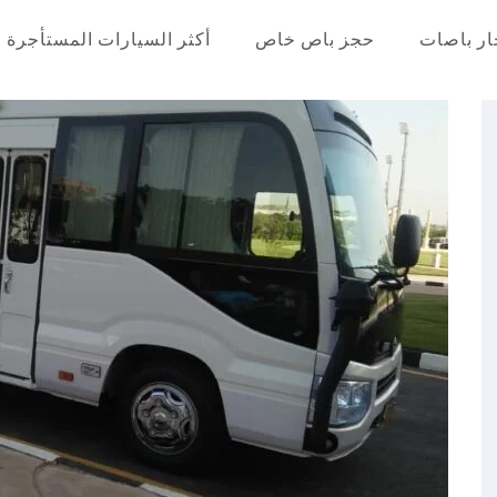
ار باصات
حجز باص خاص
أكثر السيارات المستأجرة
عر في مصر