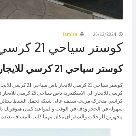
lamiaa
26/12/2024
كوستر سياحي 21 كرسي للايجار
كوستر سياحي 21 كرسي للايجار 01016549043
كرسي للايجار الي الاسكن
كراسي متحركه مريحه سقف عالى شبكه لحمل الشنط ستائر عا
سهولة في الحجز ودقه في الوقت والمواعيد كمان هتوفرلك باصات من 7 راكب ا
مجهزين للرحلات والسفر اى مكان مهما كانت المسافه بعيده م