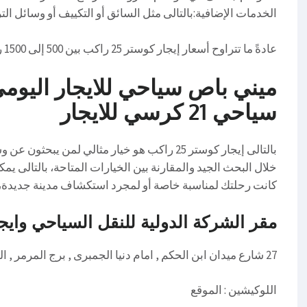
الخدمات الإضافية:بالتالى مثل السائق أو التكييف أو وسائل الت
عادةً ما تتراوح أسعار إيجار كوستر 25 راكب بين 500 إلى 1500 ريال يومياً، حسب العوامل المذكورة
سياحي 21 كرسي للايجار
بالتالى إيجار كوستر 25 راكب هو خيار مثالي لمن
خلال البحث الجيد والمقارنة بين الخيارات المتاحة، بالتالى ي
كانت رحلتك لمناسبة خاصة أو لمجرد استكشاف مدينة جديدة، ف
مقر الشركة الدولية للنقل السياحي وايج
27 شارع ميدان ابن الحكم , امام دنيا الجمبرى , برج المرمر , الدور السادس
اللوكيشين : الموقع