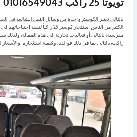
تويوتا 25 راكب 01016549043
بالتالى تعتبر الكوستر واحدة من وسائل النقل الشائعة في العد
الكثير من الناس استئجار كوستر 25 راكب
راكب،بالتالى بما في ذلك فوائده، وكيفية استئجاره، والأسعار ا