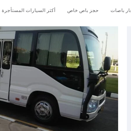
ار باصات
حجز باص خاص
أكثر السيارات المستأجرة
عر في مصر