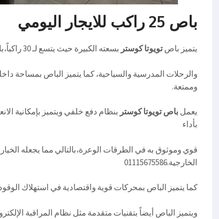
باص 25 راكب للايجار اليومي
يتميز باص
تويوتا كوستر
بسعته الكبيرة حيث يتسع لـ 30 راكباً،بالتالي مما يجعله الخيار المثالي للمجموعات الكبيرة
والرحلات المدرسية والسياحية، كما يتميز الباص بمساحة داخ
وممتعة.
يعمل
باص تويوتا كوستر
بنظام دفع خلفي ويتميز بإمكانية الا
بأداء
قوي وموثوق به في الطرقات الوعرة،بالتالي مما يجعله الخيار ا
الخارجية.01115675586
كما يتميز الباص بمحركات قوية واقتصادية في استهلاك الوقود، مم
ويتميز الباص أيضاً بتقنيات متقدمة مثل نظام المراقبة الإلكت