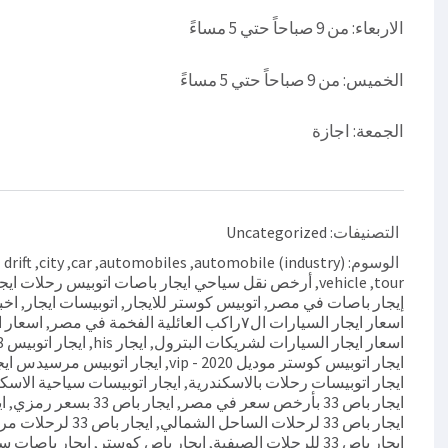
الاربعاء: من 9 صباحاً حتي 5 مساءً
الخميس: من 9 صباحاً حتي 5 مساءً
الجمعة: اجازة
التصنيفات:
Uncategorized
الوسوم:
automobile (industry)
,
automobiles
,
car
,
city
,
drift ايجار كوستر
tour
,
vehicle
,
أرخص نقل سياحي ايجار باصات اتوبيس رحلات ايج
إيجار باصات في مصر
,
اتوبيس كوستر للايجار
,
اتوبيسات ايجار
,
اخب
اسعار ايجار السيارات ال٧راكب العائلية الفخمة في مصر
,
اسعار ا
اسعار ايجار السيارات لشريكات البترول
,
ايجار his
,
ايجار اتوبيس 28راكب رحلات
ايجار اتوبيس كوستر موديل 2020 - vip
,
ايجار اتوبيس مرسيدس ايج
ايجار اتوبيسات رحلات بالاسكندرية
,
ايجار اتوبيسات سياحية الاسك
ايجار باص 33 بأرخص سعر في مصر
,
ايجار باص 33 بسعر رمزي
,
ايج
ايجار باص 33 لرحلات الساحل الشمالي
,
ايجار باص 33 لرحلات مرسي علم
ايجار باص 33 للرحلات الصيفية
,
ايجار باص كوستر
,
ايجار باصات س