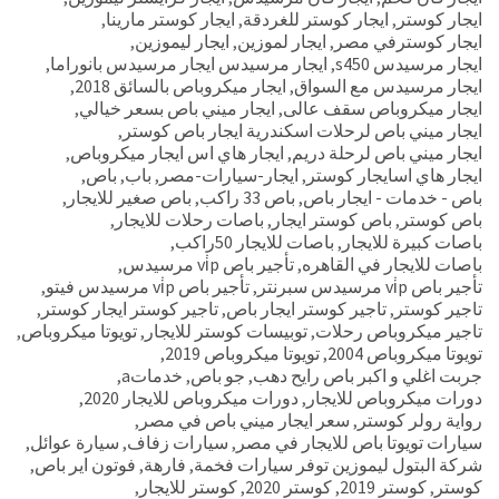
ايجار كوستر
,
ايجار كوستر للغردقة
,
ايجار كوستر مارينا
,
ايجار كوسترفي مصر
,
ايجار لموزين
,
ايجار ليموزين
,
ايجار مرسيدس s450
,
ايجار مرسيدس ايجار مرسيدس بانوراما
,
ايجار مرسيدس مع السواق
,
ايجار ميكروباص بالسائق 2018
,
ايجار ميكروباص سقف عالى
,
ايجار ميني باص بسعر خيالي
,
ايجار ميني باص لرحلات اسكندرية ايجار باص كوستر
,
ايجار ميني باص لرحلة دريم
,
ايجار هاي اس ايجار ميكروباص
,
ايجار هاي اسايجار كوستر
,
ايجار-سيارات-مصر
,
باب
,
باص
,
باص - خدمات - ايجار باص
,
باص 33 راكب
,
باص صغير للايجار
,
باص كوستر
,
باص كوستر ايجار
,
باصات رحلات للايجار
,
باصات كبيرة للايجار
,
باصات للايجار 50راكب
,
باصات للايجار في القاهره
,
تأجير باص vi̇p مرسيدس
,
تأجير باص vi̇p مرسيدس سبرنتر
,
تأجير باص vi̇p مرسيدس فيتو
,
تاجير كوستر
,
تاجير كوستر ايجار باص
,
تاجير كوستر ايجار كوستر
,
تاجير ميكروباص رحلات
,
توبيسات كوستر للايجار
,
تويوتا ميكروباص
,
تويوتا ميكروباص 2004
,
تويوتا ميكروباص 2019
,
جربت اغلي و اكبر باص رايح دهب
,
جو باص
,
خدماتa
,
دورات ميكروباص للايجار
,
دورات ميكروباص للايجار 2020
,
رواية رولر كوستر
,
سعر ايجار ميني باص في مصر
,
سيارات تويوتا باص للايجار في مصر
,
سيارات زفاف
,
سيارة عوائل
,
شركة البتول ليموزين توفر سيارات فخمة
,
فارهة
,
فوتون اير باص
,
كوستر
,
كوستر 2019
,
كوستر 2020
,
كوستر للايجار
,