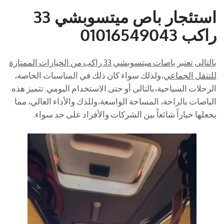
استئجار باص ميتسوبشي 33
راكب 01016549043
بالتالى تعتبر باصات ميتسوبشي 33 راكب من الخيارات الممتازة
للتنقل الجماعي
،ولذلك سواء كان ذلك في المناسبات الخاصة،
الرحلات السياحية،بالتالى أو حتى الاستخدام اليومي. تتميز هذه
الباصات بالراحة، المساحة الواسعة،وللذك والأداء العالي، مما
يجعلها خياراً شائعاً بين الشركات والأفراد على حد سواء.