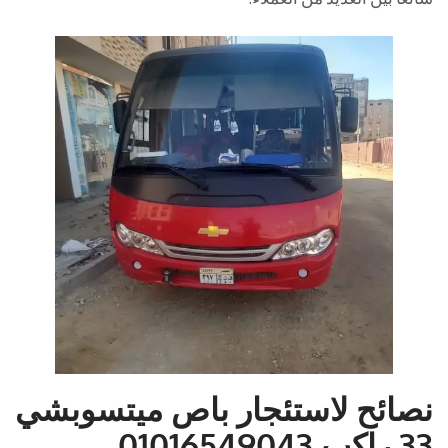
نصائح لاستئجار باص ميتسوبشي
33 راكب 01016549043