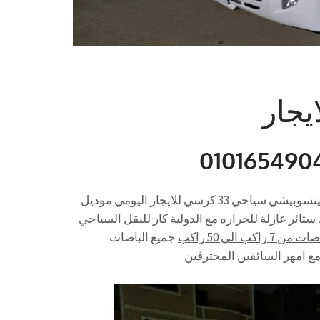
ميتسوبيشي 28 راكب للايجار ايجار باص 33 كرسي الي دهب ميتسوبيشي سياحي 33 كرسي للايجار اليومي موديل
ائر عازلة للحراره
مع الدولية كار للنقل السياحي
لي 50 راكب
جميع الباصات
ع امهر السائقين المحترفين