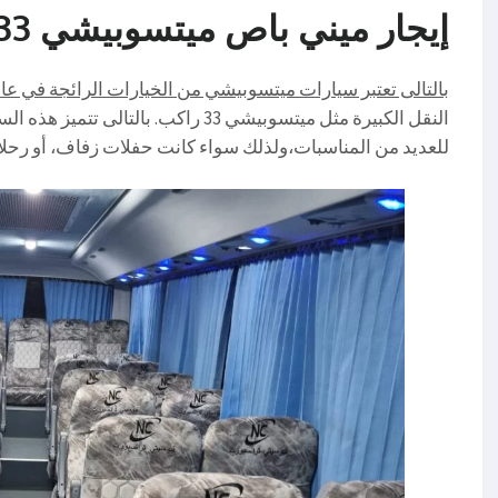
إيجار ميني باص ميتسوبيشي 33 راكب 01016549043
بالتالى تعتبر سيارات ميتسوبيشي من الخيارات الرائجة في عال
النقل الكبيرة مثل ميتسوبيشي 33 راكب. ب
للعديد من المناسبات،ولذلك سواء كانت حفلات زفاف، أو رحل