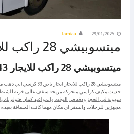
lamiaa
29/01/2025
ميتسوبيشي 28 راكب للايجار
ميتسوبيشي 28 راكب للايجار 01016549043
حديث مكيف كراسي متحركه مريحه سقف عالى خزنة للشنط ست
سهولة في الحجز ودقه في الوقت والمواعيد كمان هتوفرلك باصات من 7 راكب ا
مجهزين للرحلات والسفر اى مكان مهما كانت المسافة بعيده م