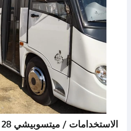
الاستخدامات / ميتسوبيشي 28 راكب للايجار