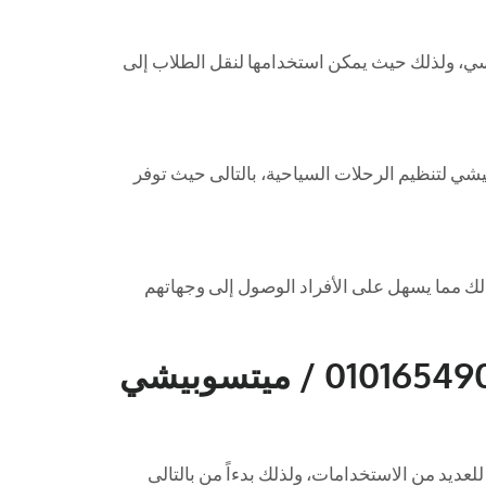
درسي، ولذلك حيث يمكن استخدامها لنقل الطلاب إلى
ي لتنظيم الرحلات السياحية، بالتالى حيث توفر
لك مما يسهل على الأفراد الوصول إلى وجهاتهم
إيجار ميتسوبيشي 33 راكب 01016549043 / ميتسوبيشي
3 راكب يعد خياراً ممتازاً للعديد من الاستخدامات، ولذلك بدءاً من بالتالى