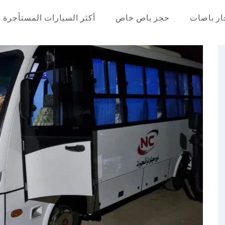
ار باصات
حجز باص خاص
أكثر السيارات المستأجرة
عر في مصر