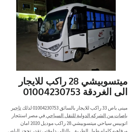
ميتسوبيشي 28 راكب للايجار
الى الغردقة 01004230753
مينى باص 33 راكب للايجار بالسائق 01004230753 لذلك
تاجير
باصات من الشركه الدولية للنقل السياحي
في مصر استئجار
اتوبيس سياحي ميتسوبيشي 28 راكب موديل 2020 امان
ورفاهيه كامله طول الطريق . بالتالى دلوقتى تقدر تحجز الباص