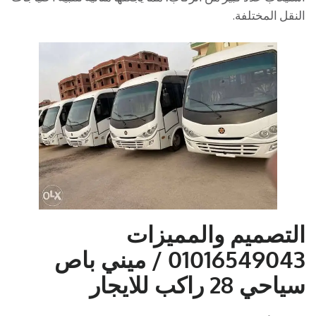
النقل المختلفة.
التصميم والمميزات
01016549043 / ميني باص
سياحي 28 راكب للايجار