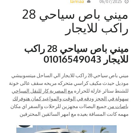
lamiaa
06/07/2025
ميني باص سياحي 28
راكب للايجار
ميني باص سياحي 28 راكب
للايجار 01016549043
ميني باص سياحي 28 راكب للايجار الي الساحل ميتسوبيشي
موديل حيدث مكيف كراسي متحركه مريحه سقف عالى خونة
للشنط ستائر عازلة للحراره
مع المصرية كار للنقل السياحي
سهولة في الحجز ودقه في الوقت والمواعيد كمان هتوفرلك
باصات من
جميع البصاات مجهزين للرحلات والسفر اي مكان
مهمه كانت المسافة بعيده مع امهر السائقين المحترفين