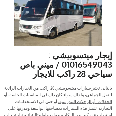
إيجار ميتسوبيشي :
01016549043 / ميني باص
سياحي 28 راكب للايجار
بالتالى تعتبر سيارات ميتسوبيشي 28 راكب من الخيارات الرائعة
للنقل الجماعي، ولذلك سواء كان ذلك في المناسبات الخاصة،
أو
الحفلات، أو الرحلات المدرسية،
أو حتى في الاستخدامات
التجارية. تتميز هذه السيارات بمساحتها الواسعة وقدرتها على
استيعاب عدد كبير من الركاب، مما يجعلها مثالية لتلبية احتياجات